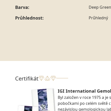
Barva:
Deep Gree
Průhlednost:
Průhledný
Certifikát
IGI International Gemol
Byl založen v roce 1975 a je 
pobočkami po celém světě ce
nezávislou gemologickou la