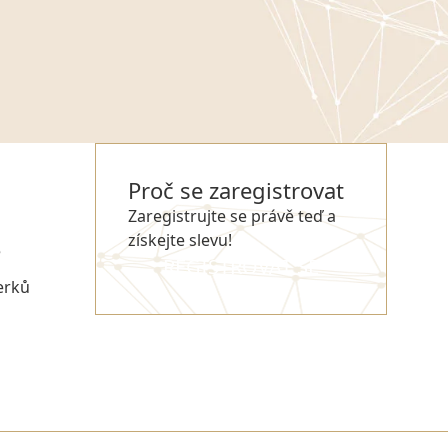
Proč se zaregistrovat
Zaregistrujte se právě teď a
získejte slevu!
e
REGISTROVAT SE
erků