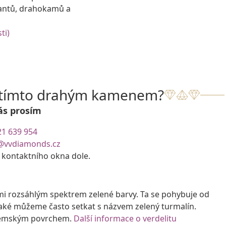
antů, drahokamů a
ti)
s tímto drahým kamenem?
ás prosím
21 639 954
@vvdiamonds.cz
e kontaktního okna dole.
lmi rozsáhlým spektrem zelené barvy. Ta se pohybuje od
také můžeme často setkat s názvem zelený turmalín.
d zemským povrchem.
Další informace o verdelitu