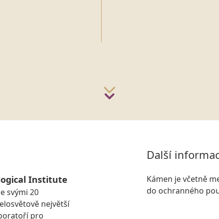
n
Další informa
ogical Institute
Kámen je včetně me
do ochranného pou
se svými 20
losvětově největší
boratoří pro