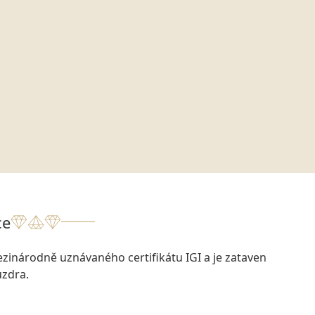
ce
zinárodně uznávaného certifikátu IGI a je zataven
zdra.