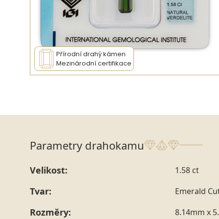
Přírodní drahý kámen
Mezinárodní certifikace
Parametry drahokamu
Velikost:
1.58 ct
Tvar:
Emerald Cu
Rozměry:
8.14mm x 5