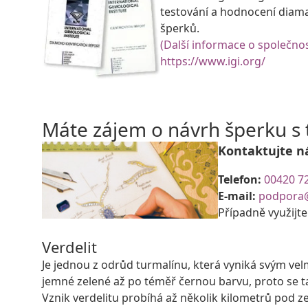
testování a hodnocení diam
šperků.
(Další informace o společnos
https://www.igi.org/
Máte zájem o návrh šperku 
Kontaktujte n
Telefon:
00420 7
E-mail:
podpora
Případně využijt
Verdelit
Je jednou z odrůd turmalínu, která vyniká svým ve
jemné zelené až po téměř černou barvu, proto se 
Vznik verdelitu probíhá až několik kilometrů po