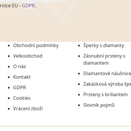
rnice EU -
GDPR
.
onem č. 101/2000 Sb. v
 a uchováním veškerých
vím společnosti
tuji společnosti
ních údajů či jako jeho
Obchodní podmínky
Šperky s diamanty
tí informací, nejdéle
Velkoobchod
Zásnubní prsteny s
diamantem
O nás
Diamantové náušnic
Kontakt
Zakázková výroba šp
GDPR
Prsteny s briliantem
Cookies
Slovník pojmů
Vrácení zboží