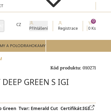
KT
0
CZ
AT
Přihlášení
Registrace
0 Ks
MY A POLODRAHOKAMY
EM
Kód produktu:
010271
 DEEP GREEN S IGI
p Green
Tvar:
Emerald Cut
Certifikát:
IGI