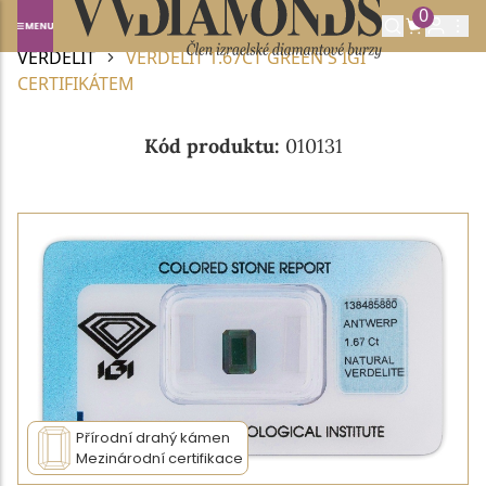
0
Domů
DRAHOKAMY A POLODRAHOKAMY
VERDELIT
VERDELIT 1.67CT GREEN S IGI
CERTIFIKÁTEM
Kód produktu:
010131
Přírodní drahý kámen
Mezinárodní certifikace