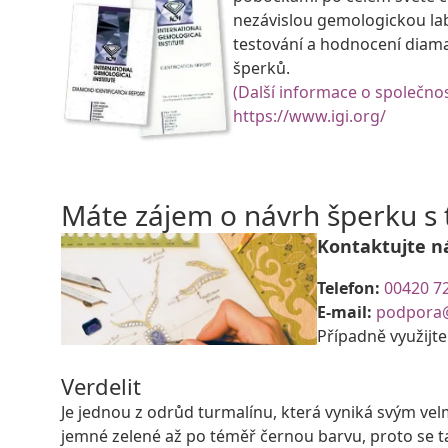
nezávislou gemologickou la
testování a hodnocení diam
šperků.
(Další informace o společnos
https://www.igi.org/
Máte zájem o návrh šperku 
Kontaktujte n
Telefon:
00420 7
E-mail:
podpora
Případně využijt
Verdelit
Je jednou z odrůd turmalínu, která vyniká svým ve
jemné zelené až po téměř černou barvu, proto se 