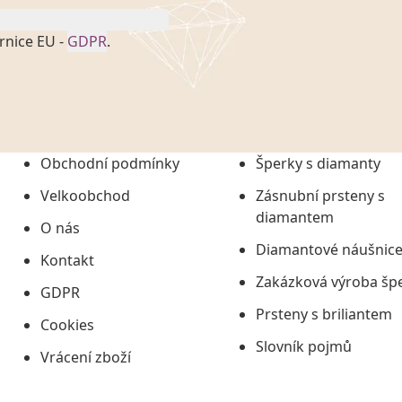
rnice EU -
GDPR
.
onem č. 101/2000 Sb. v
 a uchováním veškerých
vím společnosti
tuji společnosti
ních údajů či jako jeho
Obchodní podmínky
Šperky s diamanty
tí informací, nejdéle
Velkoobchod
Zásnubní prsteny s
diamantem
O nás
Diamantové náušnic
Kontakt
Zakázková výroba šp
GDPR
Prsteny s briliantem
Cookies
Slovník pojmů
Vrácení zboží