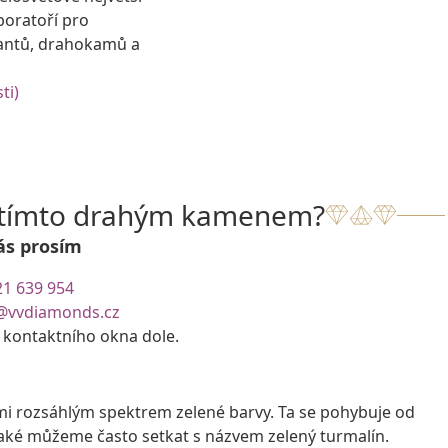
boratoří pro
antů, drahokamů a
ti)
s tímto drahým kamenem?
ás prosím
21 639 954
@vvdiamonds.cz
e kontaktního okna dole.
lmi rozsáhlým spektrem zelené barvy. Ta se pohybuje od
také můžeme často setkat s názvem zelený turmalín.