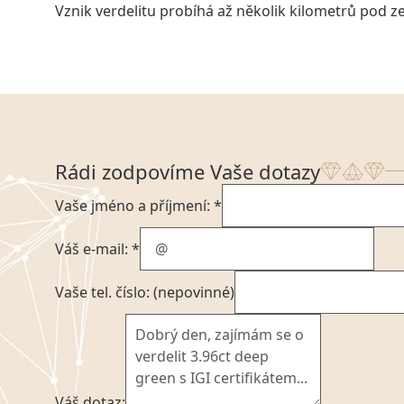
Vznik verdelitu probíhá až několik kilometrů po
Rádi zodpovíme Vaše dotazy
Vaše jméno a příjmení: *
Váš e-mail: *
Vaše tel. číslo: (nepovinné)
Váš dotaz: