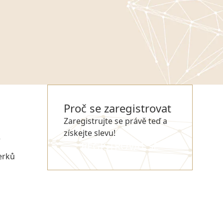
Proč se zaregistrovat
Zaregistrujte se právě teď a
získejte slevu!
e
REGISTROVAT SE
erků