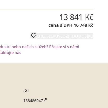
13 841 Kč
cena s DPH 16 748 Kč
CHCI SLEVU
VLOŽIT DO KOŠÍKU
oduktu nebo našich služeb? Přejete si s námi
aktujte nás
IGI
138486047