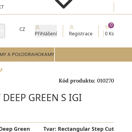
KT
0
CZ
AT
Přihlášení
Registrace
0 Ks
MY A POLODRAHOKAMY
EM
Kód produktu:
010270
 DEEP GREEN S IGI
Deep Green
Tvar:
Rectangular Step Cut