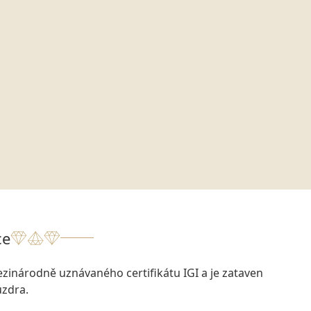
ce
zinárodně uznávaného certifikátu IGI a je zataven
zdra.