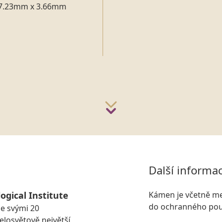
7.23mm x 3.66mm
n
Další informa
ogical Institute
Kámen je včetně me
do ochranného pou
se svými 20
losvětově největší