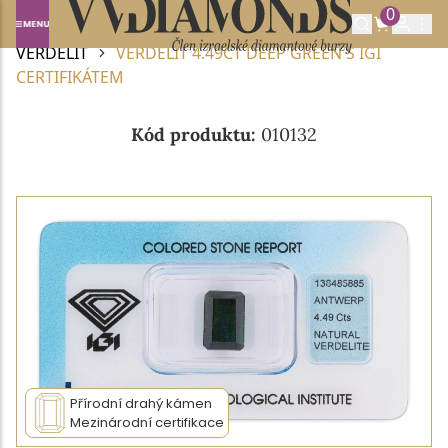
0
Domů
DRAHOKAMY A POLODRAHOKAMY
VERDELIT
VERDELIT 4.49CT DEEP GREEN S IGI
CERTIFIKÁTEM
Kód produktu:
010132
Přírodní drahý kámen
Mezinárodní certifikace