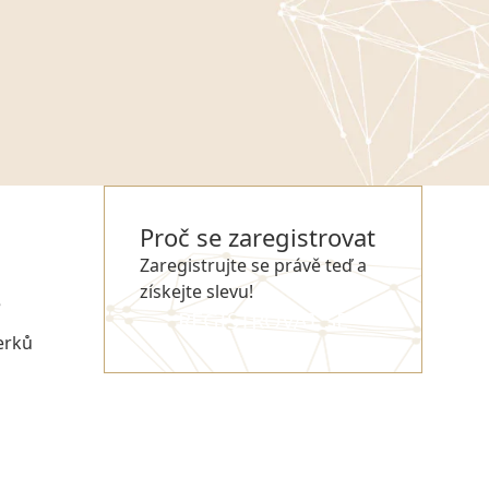
Proč se zaregistrovat
Zaregistrujte se právě teď a
získejte slevu!
e
REGISTROVAT SE
erků