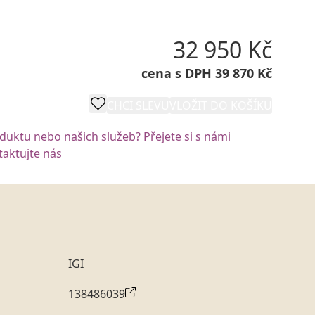
32 950 Kč
cena s DPH 39 870 Kč
CHCI SLEVU
VLOŽIT DO KOŠÍKU
oduktu nebo našich služeb? Přejete si s námi
aktujte nás
IGI
138486039