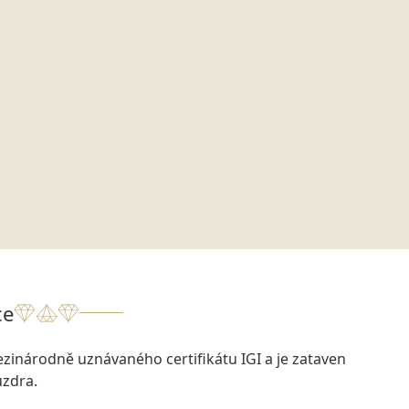
ce
zinárodně uznávaného certifikátu IGI a je zataven
zdra.