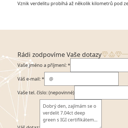
Vznik verdelitu probíhá až několik kilometrů po
Rádi zodpovíme Vaše dotazy
Vaše jméno a příjmení: *
Váš e-mail: *
Vaše tel. číslo: (nepovinné)
Váš dotaz: