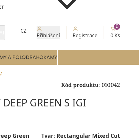
KT
0
CZ
AT
Přihlášení
Registrace
0 Ks
MY A POLODRAHOKAMY
EM
Kód produktu:
010042
 DEEP GREEN S IGI
eep Green
Tvar:
Rectangular Mixed Cut