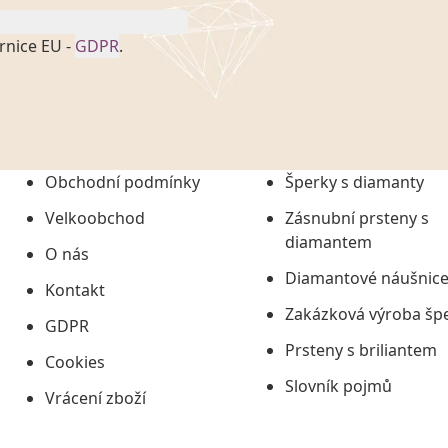
rnice EU -
GDPR
.
onem č. 101/2000 Sb. v
 a uchováním veškerých
vím společnosti
tuji společnosti
ních údajů či jako jeho
Obchodní podmínky
Šperky s diamanty
tí informací, nejdéle
Velkoobchod
Zásnubní prsteny s
diamantem
O nás
Diamantové náušnic
Kontakt
Zakázková výroba šp
GDPR
Prsteny s briliantem
Cookies
Slovník pojmů
Vrácení zboží