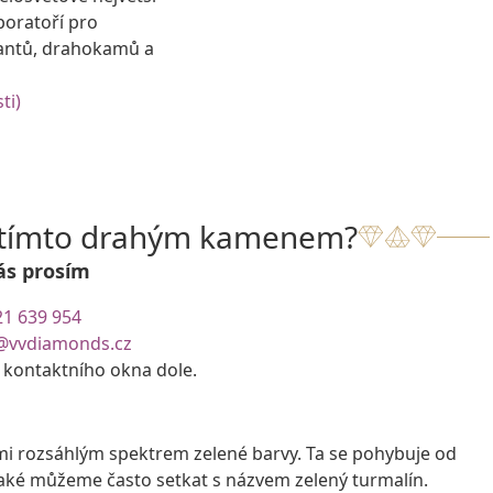
boratoří pro
antů, drahokamů a
ti)
s tímto drahým kamenem?
ás prosím
21 639 954
@vvdiamonds.cz
e kontaktního okna dole.
lmi rozsáhlým spektrem zelené barvy. Ta se pohybuje od
také můžeme často setkat s názvem zelený turmalín.