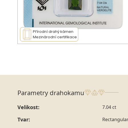
Přírodní drahý kámen
Mezinárodní certifikace
Parametry drahokamu
Velikost:
7.04 ct
Tvar:
Rectangula