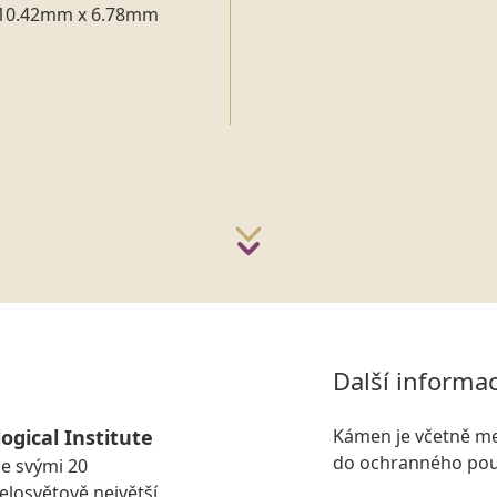
10.42mm x 6.78mm
n
Další informa
ogical Institute
Kámen je včetně me
do ochranného pou
se svými 20
losvětově největší