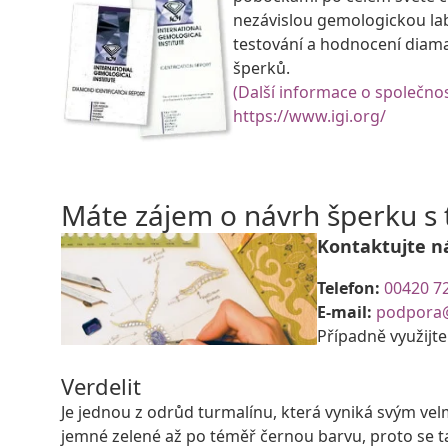
nezávislou gemologickou la
testování a hodnocení diam
šperků.
(Další informace o společnos
https://www.igi.org/
Máte zájem o návrh šperku 
Kontaktujte n
Telefon:
00420 7
E-mail:
podpora
Případně využijt
Verdelit
Je jednou z odrůd turmalínu, která vyniká svým ve
jemné zelené až po téměř černou barvu, proto se 