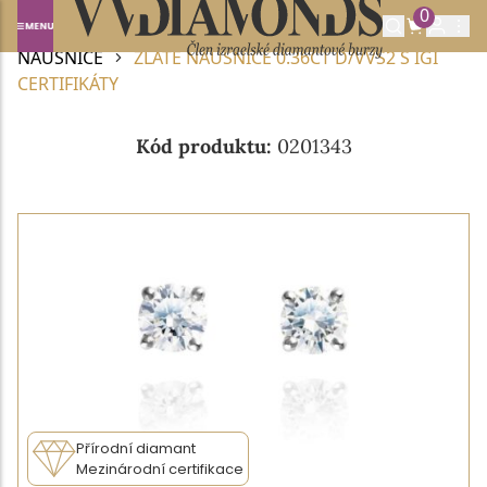
0
Domů
DIAMANTOVÉ ŠPERKY
DIAMANTOVÉ
NÁUŠNICE
ZLATÉ NÁUŠNICE 0.36CT D/VVS2 S IGI
CERTIFIKÁTY
Kód produktu:
0201343
Přírodní diamant
Mezinárodní certifikace