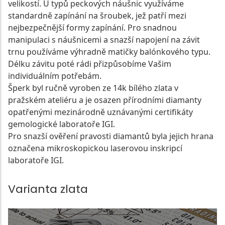
velikostí. U typů peckových náušnic využíváme
standardně zapínání na šroubek, jež patří mezi
nejbezpečnější formy zapínání. Pro snadnou
manipulaci s náušnicemi a snazší napojení na závit
trnu používáme výhradně matičky balónkového typu.
Délku závitu poté rádi přizpůsobíme Vašim
individuálním potřebám.
Šperk byl ručně vyroben ze 14k bílého zlata v
pražském ateliéru a je osazen přírodními diamanty
opatřenými mezinárodně uznávanými certifikáty
gemologické laboratoře IGI.
Pro snazší ověření pravosti diamantů byla jejich hrana
označena mikroskopickou laserovou inskripcí
laboratoře IGI.
Varianta zlata