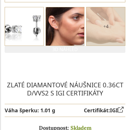
+4
3D NÁHLED
PARAMETRY 1. DIAMANTU
PARAMETRY 2. DIAMANTU
ZLATÉ DIAMANTOVÉ NÁUŠNICE 0.36CT
D/VVS2 S IGI CERTIFIKÁTY
Váha šperku:
1.01 g
Certifikát:
IGI
Dostupnost:
Skladem