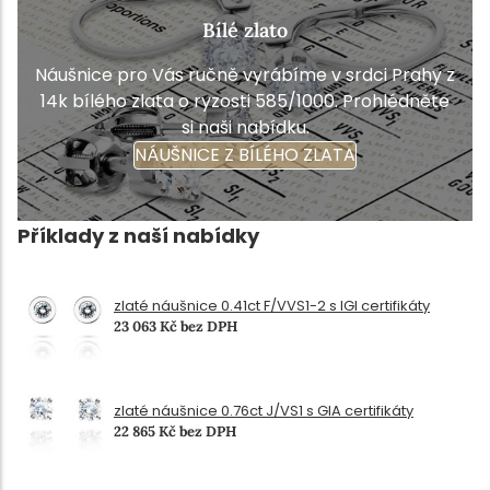
Bílé zlato
Náušnice pro Vás ručně vyrábíme v srdci Prahy z
14k bílého zlata o ryzosti 585/1000. Prohlédněte
si naši nabídku.
NÁUŠNICE Z BÍLÉHO ZLATA
Příklady z naší nabídky
zlaté náušnice 0.41ct F/VVS1-2 s IGI certifikáty
23 063 Kč bez DPH
zlaté náušnice 0.76ct J/VS1 s GIA certifikáty
22 865 Kč bez DPH