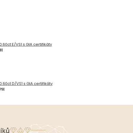
.60ct E/VS1 s GIA certifikáty
PH
.60ct D/VS1 s GIA certifikáty
DPH
íků