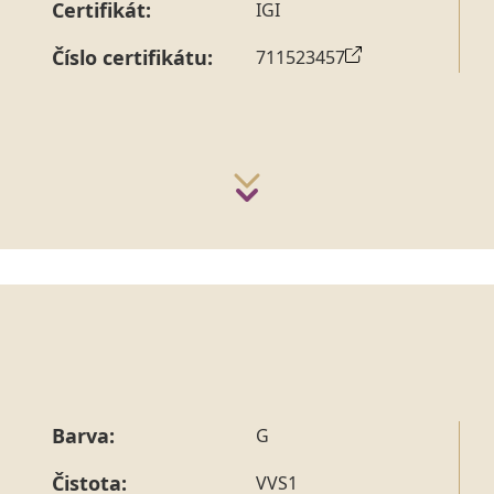
Certifikát:
IGI
Číslo certifikátu:
711523457
Barva:
G
Čistota:
VVS1