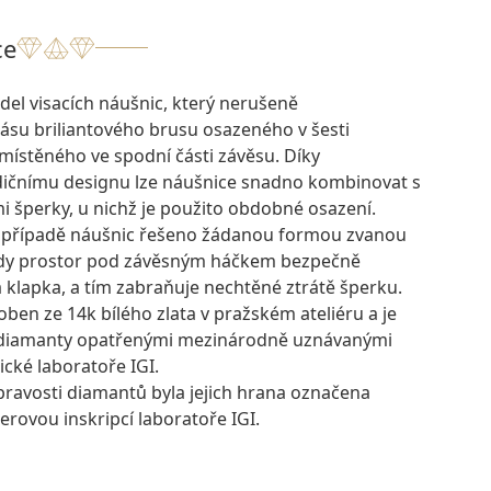
ce
el visacích náušnic, který nerušeně
ásu briliantového brusu osazeného v šesti
ístěného ve spodní části závěsu. Díky
ičnímu designu lze náušnice snadno kombinovat s
mi šperky, u nichž je použito obdobné osazení.
o případě náušnic řešeno žádanou formou zvanou
kdy prostor pod závěsným háčkem bezpečně
 klapka, a tím zabraňuje nechtěné ztrátě šperku.
oben ze 14k bílého zlata v pražském ateliéru a je
 diamanty opatřenými mezinárodně uznávanými
ické laboratoře IGI.
pravosti diamantů byla jejich hrana označena
rovou inskripcí laboratoře IGI.