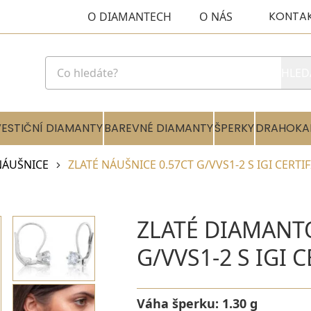
KONTA
O DIAMANTECH
O NÁS
HLED
VESTIČNÍ DIAMANTY
BAREVNÉ DIAMANTY
ŠPERKY
DRAHOKA
NÁUŠNICE
ZLATÉ NÁUŠNICE 0.57CT G/VVS1-2 S IGI CERTI
ZLATÉ DIAMANT
G/VVS1-2 S IGI 
Váha šperku:
1.30 g