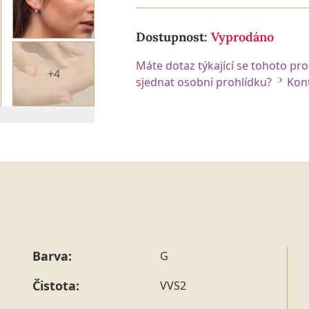
Dostupnost:
Vyprodáno
Máte dotaz týkající se tohoto pr
+4
sjednat osobní prohlídku?
Kont
 2. DIAMANTU
Barva:
G
Čistota:
VVS2