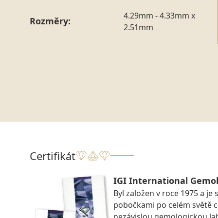
4.29mm - 4.33mm x
Rozměry:
2.51mm
Certifikát
IGI International Gemol
Byl založen v roce 1975 a je 
pobočkami po celém světě ce
nezávislou gemologickou la