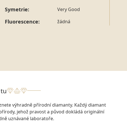
Symetrie:
Very Good
Fluorescence:
žádná
tu
eznete výhradně přírodní diamanty. Každý diamant
přírody, jehož pravost a původ dokládá originální
odně uznávané laboratoře.