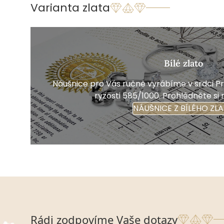
Varianta zlata
Bílé zlato
Náušnice pro Vás ručně vyrábíme v srdci Pra
ryzosti 585/1000. Prohlédněte si 
NÁUŠNICE Z BÍLÉHO ZL
Rádi zodpovíme Vaše dotazy