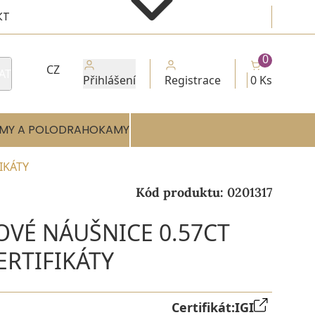
KT
0
CZ
AT
Přihlášení
Registrace
0 Ks
MY A POLODRAHOKAMY
FIKÁTY
Kód produktu:
0201317
OVÉ NÁUŠNICE 0.57CT
CERTIFIKÁTY
Certifikát:
IGI