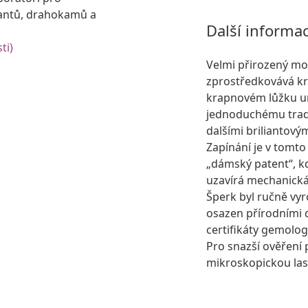
antů, drahokamů a
Další informa
ti)
Velmi přirozený mod
zprostředkovává kr
krapnovém lůžku um
jednoduchému trad
dalšími briliantový
Zapínání je v tomt
„dámský patent“, 
uzavírá mechanická
Šperk byl ručně vyr
osazen přírodními
certifikáty gemolog
Pro snazší ověření 
mikroskopickou lase