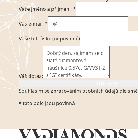
Vaše jméno a příjmení: *
Váš e-mail: *
Vaše tel. číslo: (nepovinné)
Váš dotaz:
ODESLAT
Souhlasím se zpracováním osobních údajů dle smě
Kliknutím na výše uvedený odkaz, v souladu se zák
* tato pole jsou povinná
platném znění výslovně souhlasím se zpracováním
mých osobních údajů, které poskytuji prostřednict
VVDiamonds s.r.o., IČO: 05892481. Tyto údaje posky
VVDiamonds s.r.o., IČO: 05892481, jako správci osob
zmocněnému zástupci, výhradně za účelem poskytnu