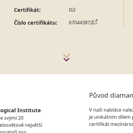
Certifikát:
IGI
Číslo certifikátu:
670443872
Původ diaman
ogical Institute
V naší nabídce nal
je unikátním dílem 
se svými 20
certifikát mezinár
losvětově největší
boratoří pro