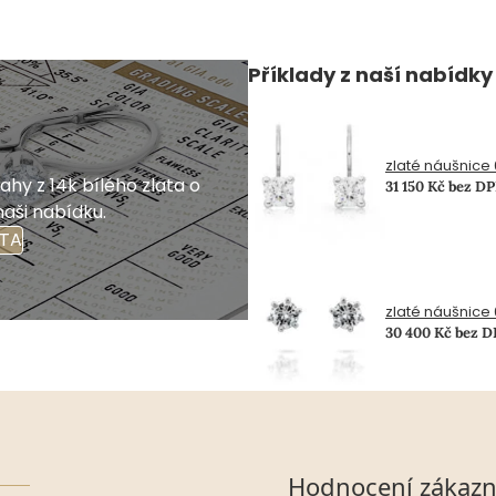
Příklady z naší nabídky
zlaté náušnice 0
hy z 14k bílého zlata o
31 150 Kč bez D
naši nabídku.
ATA
zlaté náušnice 0
30 400 Kč bez 
Hodnocení zákazn