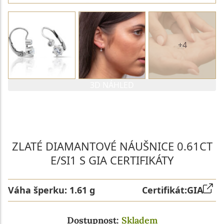
+4
3D NÁHLED
PARAMETRY 1. DIAMANTU
PARAMETRY 2. DIAMANTU
ZLATÉ DIAMANTOVÉ NÁUŠNICE 0.61CT
E/SI1 S GIA CERTIFIKÁTY
Váha šperku:
1.61 g
Certifikát:
GIA
Dostupnost:
Skladem