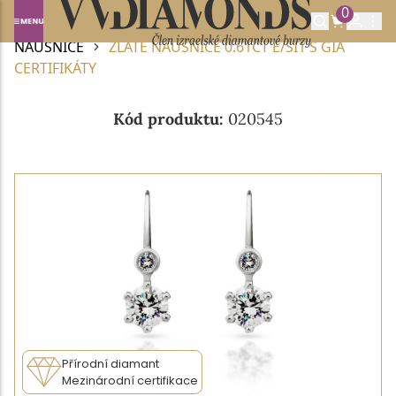
0
Domů
DIAMANTOVÉ ŠPERKY
DIAMANTOVÉ
NÁUŠNICE
ZLATÉ NÁUŠNICE 0.61CT E/SI1 S GIA
CERTIFIKÁTY
Kód produktu:
020545
Přírodní diamant
Mezinárodní certifikace