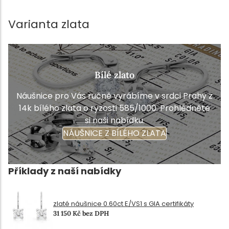
Varianta zlata
Bílé zlato
Náušnice pro Vás ručně vyrábíme v srdci Prahy z
14k bílého zlata o ryzosti 585/1000. Prohlédněte
si naši nabídku.
NÁUŠNICE Z BÍLÉHO ZLATA
Příklady z naší nabídky
zlaté náušnice 0.60ct E/VS1 s GIA certifikáty
31 150 Kč bez DPH