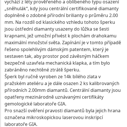
vychází z léty prověřeného a oblíbeného typu osazení
„sněhulák“, kdy jsou centrální certifikované diamanty
doplněné o zdobné přírodní brilianty o průměru 2.00
mm. Na rozdíl od klasického vzhledu tohoto šperku
jsou ústřední diamanty usazeny do lůžka se šesti
krapnami, jež umožní přivést k plochám drahokamu
maximální množství světa. Zapínání je v tomto případě
řešeno spolehlivým dámským patentem, který je
sestaven tak, aby prostor pod závěsným háčkem
bezpečně uzavřela mechanická klapka, a tím bylo
zabráněno nechtěné ztrátě šperku.
Šperk byl ručně vyroben ze 14k bílého zlata v
pražském ateliéru a je dále osazen 2 ks kalibrovaných
přírodních 2.00mm diamantů. Centrální diamanty jsou
opatřeny mezinárodně uznávanými certifikáty
gemologické laboratoře GIA.
Pro snazší ověření pravosti diamantů byla jejich hrana
označena mikroskopickou laserovou inskripcí
laboratoře GIA.