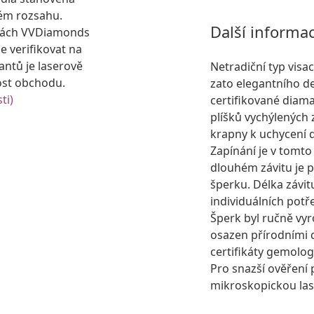
ém rozsahu.
Další informa
kách VVDiamonds
e verifikovat na
antů je laserově
Netradiční typ vis
ost obchodu.
zato elegantního d
ti)
certifikované diam
plíšků vychýlených 
krapny k uchycení 
Zapínání je v tomt
dlouhém závitu je p
šperku. Délka závit
individuálních potř
Šperk byl ručně vyr
osazen přírodními
certifikáty gemolog
Pro snazší ověření 
mikroskopickou las