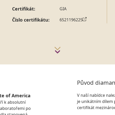
Certifikát:
GIA
Číslo certifikátu:
6521196225
Původ diaman
te of America
V naší nabídce nal
je unikátním dílem 
ří k absolutní
certifikát mezinár
laboratořemi po
idla stanovená