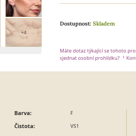
Dostupnost:
Skladem
+4
Máte dotaz týkající se tohoto pr
 2. DIAMANTU
sjednat osobní prohlídku?
Kont
Barva:
F
Čistota:
VS1