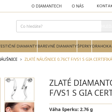
KONTA
O DIAMANTECH
O NÁS
HLED
VESTIČNÍ DIAMANTY
BAREVNÉ DIAMANTY
ŠPERKY
DRAHOKA
NÁUŠNICE
ZLATÉ NÁUŠNICE 0.76CT F/VS1 S GIA CERTIFIK
ZLATÉ DIAMANT
F/VS1 S GIA CER
Váha šperku:
2.76 g