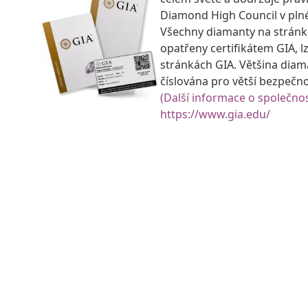
Diamond High Council v pln
Všechny diamanty na strán
opatřeny certifikátem GIA, lz
stránkách GIA. Většina diam
číslována pro větší bezpečn
(Další informace o společnos
https://www.gia.edu/