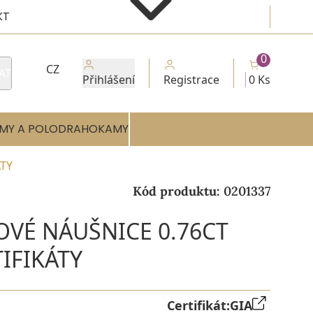
KT
0
CZ
AT
Přihlášení
Registrace
0 Ks
MY A POLODRAHOKAMY
ÁTY
Kód produktu:
0201337
OVÉ NÁUŠNICE 0.76CT
TIFIKÁTY
Certifikát:
GIA