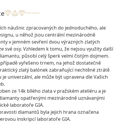
ce
acích náušnic zpracovaných do jednoduchého, ale
esignu, u něhož jsou centrální mezinárodně
anty v jemném sevření dvou výrazných zlatých
ze své osy. Vzhledem k tomu, že nejsou využity další
diamantu, působí celý šperk velmi čistým dojmem.
o případě vyřešeno trnem, na jehož dostatečně
raktický zlatý balónek zabraňující nechtěné ztrátě
u je univerzální, ale může být upravena dle Vašich
eb.
oben ze 14k bílého zlata v pražském ateliéru a je
 diamanty opatřenými mezinárodně uznávanými
ické laboratoře GIA.
pravosti diamantů byla jejich hrana označena
erovou inskripcí laboratoře GIA.