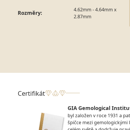
4.62mm - 4.64mm x
Rozměry:
2.87mm
Certifikát
GIA Gemological Institu
byl založen v roce 1931 a pat
špičce mezi gemologickými 
celém světě a dodržuje prav