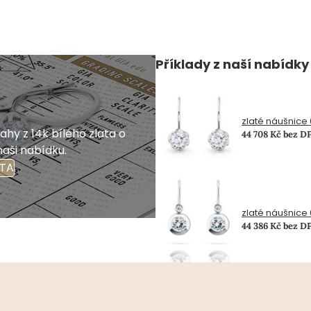
Příklady z naší nabídky
zlaté náušnice 
hy z 14k bílého zlata o
44 708 Kč bez D
naši nabídku.
ATA
zlaté náušnice 0
44 386 Kč bez D