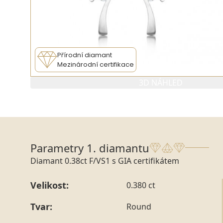
Přírodní diamant
Mezinárodní certifikace
3D NÁHLED
PARAMETRY 1. DIAMANTU
PARAMETRY
Parametry 1. diamantu
Diamant 0.38ct F/VS1 s GIA certifikátem
Velikost:
0.380 ct
Tvar:
Round