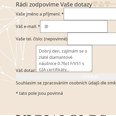
Rádi zodpovíme Vaše dotazy
Vaše jméno a příjmení: *
Váš e-mail: *
Vaše tel. číslo: (nepovinné)
Váš dotaz:
ODESLAT
Souhlasím se zpracováním osobních údajů dle smě
Kliknutím na výše uvedený odkaz, v souladu se zák
* tato pole jsou povinná
platném znění výslovně souhlasím se zpracováním
mých osobních údajů, které poskytuji prostřednict
VVDiamonds s.r.o., IČO: 05892481. Tyto údaje posky
VVDiamonds s.r.o., IČO: 05892481, jako správci osob