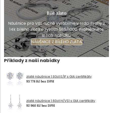
Bílé zlato
Náušnice pro Vás ručně vyrábíme v srdci Prahy z
14k bílého zlata o ryzosti 585/1000. Prohlédněte
si naši nabídku.
NÁUŠNICE Z BÍLÉHO ZLATA
Příklady z naší nabídky
zlaté náušnice 1.93ct E/IF s GIA certifikáty
93 778 Kč bez DPH
zlaté náušnice 1.60ct H/VS1 s GIA certifikáty
92 960 Kč bez DPH