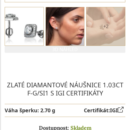
+2
3D NÁHLED
PARAMETRY 1. DIAMANTU
PARAMETRY 2. DIAMANTU
ZLATÉ DIAMANTOVÉ NÁUŠNICE 1.03CT
F-G/SI1 S IGI CERTIFIKÁTY
Váha šperku:
2.70 g
Certifikát:
IGI
Dostupnost:
Skladem