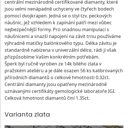
centrální mezinárodně certifikované diamanty, které
jsou velmi nenápadně uchyceny ve čtyřech bodech
pomocí dvojkrapen. Jedná se o styl tzv. peckových
náušnic, jež vzhledem k zapínání patří mezi vůbec
nejbezpečnější formy. Pro snadnou manipulaci s
náušnicemi a snazší napojení na závit trnu používáme
výhradně matičky balónkového typu. Délka závitu je
standardně nabízena v univerzální délce, rádi ji však
přizpůsobíme Vašim konkrétním potřebám.
Šperk byl ručně vyroben ze 14k bílého zlata v
pražském ateliéru a je dále osazen 56 ks kalibrovaných
přírodních diamantů o celkové hmotnosti 0.32ct.
Centrální diamanty jsou opatřeny mezinárodně
uznávanými certifikáty gemologické laboratoře IGI.
Celková hmotnost diamantů činí 1.35ct.
Varianta zlata