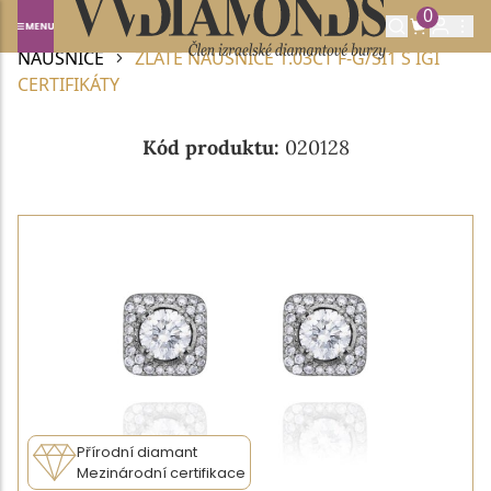
0
Domů
DIAMANTOVÉ ŠPERKY
DIAMANTOVÉ
NÁUŠNICE
ZLATÉ NÁUŠNICE 1.03CT F-G/SI1 S IGI
CERTIFIKÁTY
Kód produktu:
020128
Přírodní diamant
Mezinárodní certifikace