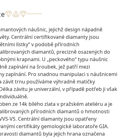
ce
amantových náušnic, jejichž design nápadně
ěty. Centrální certifikované diamanty jsou
ětními lístky“ v podobě přírodních
kalibrovaných diamantů, precizně osazených do
obnými krapnami. U „peckového“ typu náušnic
ně zapínání na šroubek, jež patří mezi
my zapínání. Pro snadnou manipulaci s náušnicemi
na závit trnu používáme výhradně matičky
élka závitu je univerzální, v případě potřeb ji však
ndividuálně.
oben ze 14k bílého zlata v pražském ateliéru a je
kalibrovaných přírodních diamantů o hmotnosti
G/VVS-VS. Centrální diamanty jsou opatřeny
nými certifikáty gemologické laboratoře GIA.
pravosti diamantů byla jejich hrana označena