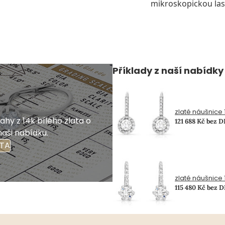
mikroskopickou las
Příklady z naší nabídky
zlaté náušnice 1.
hy z 14k bílého zlata o
121 688 Kč bez 
naši nabídku.
ATA
zlaté náušnice 1
115 480 Kč bez 