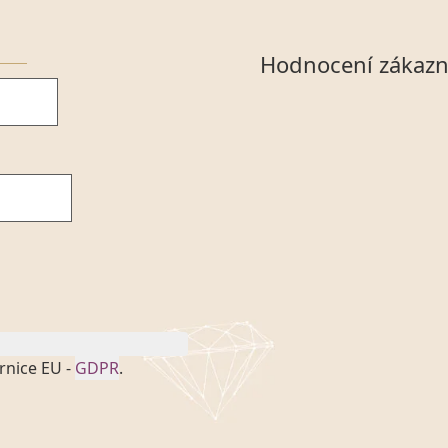
Hodnocení zákazn
rnice EU -
GDPR
.
onem č. 101/2000 Sb. v
 a uchováním veškerých
vím společnosti