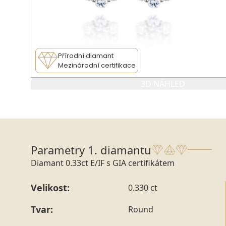
Přírodní diamant
Mezinárodní certifikace
3D NÁHLED
PARAMETRY 1. DIAMANTU
PARAMETRY
Parametry 1. diamantu
Diamant 0.33ct E/IF s GIA certifikátem
Velikost:
0.330 ct
Tvar:
Round