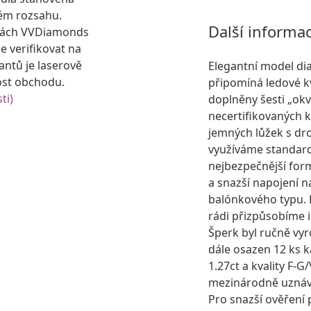
ém rozsahu.
Další informa
kách VVDiamonds
e verifikovat na
antů je laserově
Elegantní model di
ost obchodu.
připomíná ledové kv
ti)
doplněny šesti „okv
necertifikovaných 
jemných lůžek s dr
využíváme standard
nejbezpečnější for
a snazší napojení 
balónkového typu. D
rádi přizpůsobíme i
Šperk byl ručně vyr
dále osazen 12 ks 
1.27ct a kvality F-
mezinárodně uznáva
Pro snazší ověření 