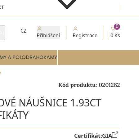
KT
0
CZ
AT
Přihlášení
Registrace
0 Ks
MY A POLODRAHOKAMY
Y
Kód produktu:
0201282
OVÉ NÁUŠNICE 1.93CT
FIKÁTY
Certifikát:
GIA