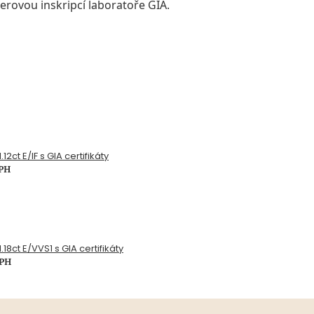
erovou inskripcí laboratoře GIA.
12ct E/IF s GIA certifikáty
DPH
.18ct E/VVS1 s GIA certifikáty
DPH