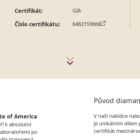
Certifikát:
GIA
Číslo certifikátu:
6482159666
Původ diaman
te of America
V naší nabídce nal
je unikátním dílem 
ří k absolutní
certifikát mezinár
laboratořemi po
idla stanovená