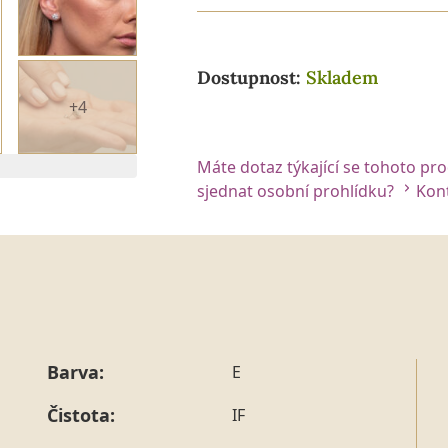
Dostupnost:
Skladem
+4
Máte dotaz týkající se tohoto pr
 2. DIAMANTU
sjednat osobní prohlídku?
Kont
Barva:
E
Čistota:
IF