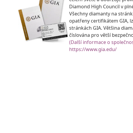
Diamond High Council v pln
Všechny diamanty na strán
opatřeny certifikátem GIA, lz
stránkách GIA. Většina diam
číslována pro větší bezpečn
(Další informace o společnos
https://www.gia.edu/