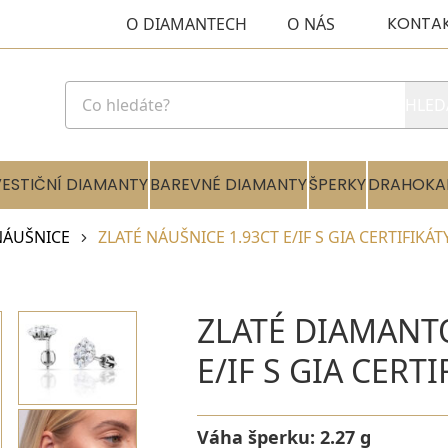
KONTA
O DIAMANTECH
O NÁS
HLED
VESTIČNÍ DIAMANTY
BAREVNÉ DIAMANTY
ŠPERKY
DRAHOKA
NÁUŠNICE
ZLATÉ NÁUŠNICE 1.93CT E/IF S GIA CERTIFIKÁT
ZLATÉ DIAMANT
E/IF S GIA CERTI
Váha šperku:
2.27 g