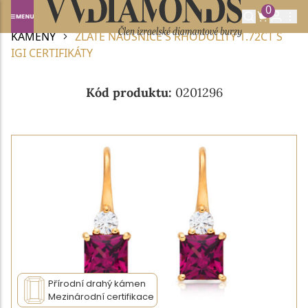
0
Domů
DIAMANTOVÉ ŠPERKY
ŠPERKY S DRAHÝMI
KAMENY
ZLATÉ NÁUŠNICE S RHODOLITY 1.72CT S
IGI CERTIFIKÁTY
Kód produktu:
0201296
Přírodní drahý kámen
Mezinárodní certifikace