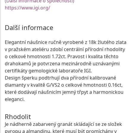
(Další informace o společnosti)
https://www.igi.org/
Další informace
Elegantní náušnice ručně vyrobené z 18k žlutého zlata
v pražském ateliéru zdobí centrální přírodní rhodolity
o celkové hmotnosti 1.72ct. Pravost i kvalita těchto
drahokamů je potvrzena mezinárodně uznávanými
certifikáty gemologické laboratoře IGI.
Design šperku podtrhují dva přírodní kalibrované
diamanty v kvalitě G/VS2 o celkové hmotnosti 0.16ct,
které dodávají náušnicím jemný třpyt a harmonickou
eleganci.
Rhodolit
Je nádherně zabarvený granát skládající se ze složek
pyropu a almandinu, které musí být promíchány v