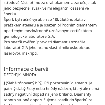
středové části přímo za drahokamem a zaručuje tak
jeho bezpečné, avšak velmi elegantní osazení ve
šperku.
Šperk byl ručně vyroben ze 18k žlutého zlata v
pražském ateliéru a je osazen přírodním diamantem
opatřeným mezinárodně uznávaným certifikátem
gemologické laboratoře GIA.
Pro snazší ověření pravosti diamantu označila
laboratoř GIA jeho hranu vlastní mikroskopickou
laserovou inskripcí.
Informace o barvě
D
E
F
G
H
I
J
K
L
M
N
O
Fn
J
(Slabě tónovaný bílý): Při pozorování diamantu je
patrný slabý žlutý nebo hnědý nádech, který ale nemá
žádný negativní dopad na jeho brilanci. Diamanty
tohoto stupně doporučujeme osadit do šperků ze