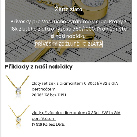
Žluté zlato
Přívěsky pro Vás ručně vyrábíme v srdci Prahy z
18k žlutého zlata o ryzosti 750/1000. Prohlédněte
si naši nabídku.
PŘÍVĚSKY ZE ŽLUTÉHO ZLATA
Příklady z naší nabídky
zlatý řetízek s diamantem 0.30ct I/VS2 s GIA
certifikátem
20 782 Kč bez DPH
zlatý přívěsek s diamantem 0.33ct I/VS1 s GIA
certifikátem
17 916 Kč bez DPH