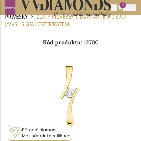
0
Domů
DIAMANTOVÉ ŠPERKY
DIAMANTOVÉ
PŘÍVĚSKY
ZLATÝ PŘÍVĚSEK S DIAMANTEM 0.30CT
J/VVS1 S GIA CERTIFIKÁTEM
Kód produktu:
12700
Přírodní diamant
Mezinárodní certifikace