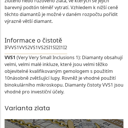
žlutého nebo růžového zlata, ve kterých se jejich
barevný podtón téměř vytratí. Vzhledem k nižší ceně
těchto diamantů je možné v daném rozpočtu pořídit
výrazně větší diamant.
Informace o čistotě
IF
VVS1
VVS2
VS1
VS2
SI1
SI2
I1
I2
VVS1
(Very Very Small Inclusions 1): Diamanty obsahují
velmi, velmi malé inkluze, které jsou velmi těžko
objevitelné kvalifikovaným gemologem s použitím
10násobně zvětšující lupy. Rovněž je vhodné použití
binokulárního mikroskopu. Diamanty čistoty VVS1 jsou
vhodné pro investiční účely.
Varianta zlata