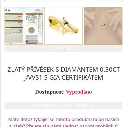
+1
3D NÁHLED
ZLATÝ PŘÍVĚSEK S DIAMANTEM 0.30CT
J/VVS1 S GIA CERTIFIKÁTEM
Dostupnost:
Vyprodáno
POPTAT PODOBNÝ PRODUKT
Máte dotaz týkající se tohoto produktu nebo našich
služeb? Přejete si s námi sjednat osobní prohlídku?