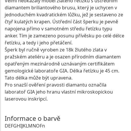
Velmi neokázalý model zlatého řetízku s ústředním
diamantem briliantového brusu, který je uchycen v
jednoduchém kvadratickém lůžku, jež je sestaveno ze
čtyř kulatých krapen. Ústřední část šperku je pevně
napojena přímo v samotném středu řetízku typu
anker. Tím je zamezeno posunu přívěsku po celé délce
řetízku, a tedy i jeho přetáčení.
Šperk byl ručně vyroben ze 18k žlutého zlata v
pražském ateliéru a je osazen přírodním diamantem
opatřeným mezinárodně uznávaným certifikátem
gemologické laboratoře GIA. Délka řetízku je 45 cm.
Tato délka může být upravena.
Pro snazší ověření pravosti diamantu označila
laboratoř GIA jeho hranu vlastní mikroskopickou
laserovou inskripcí.
Informace o barvě
D
E
F
G
H
I
J
K
L
M
N
O
Fn