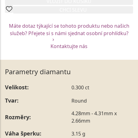
VLOŽIT DO KOŠÍKU
CHCI SLEVU
Máte dotaz týkající se tohoto produktu nebo našich
služeb? Přejete si s námi sjednat osobní prohlídku?
Kontaktujte nás
Parametry diamantu
Velikost:
0.300 ct
Tvar:
Round
4.28mm - 4.31mm x
Rozměry:
2.66mm
Váha šperku:
3.15 g