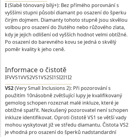
I
(Slabě tónovaný bílý+): Bez přímého porovnání s
vyššími stupni působí diamant po osazení do šperku
čirým dojmem. Diamanty tohoto stupně jsou skvělou
volbou pro osazení do žlutého nebo růžového zlata,
kdy je jejich odlišení od vyšších hodnot velmi obtížné.
Po osazení do barevného kovu se jedná o skvělý
poměr kvality k jeho ceně.
Informace o čistotě
IF
VVS1
VVS2
VS1
VS2
SI1
SI2
I1
I2
VS2
(Very Small Inclusions 2): Při pozorování s
použitím 10násobně zvětšující lupy je kvalifikovaný
gemolog schopen rozeznat malé inkluze, které je
obtížné spatřit. Nezkušený pozorovatel není schopen
inkluze identifikovat. Oproti čistotě VS1 se větší vady
mohou vyskytovat již ve středu diamantu. Čistota VS2
je vhodná pro osazení do šperků nadstandardní