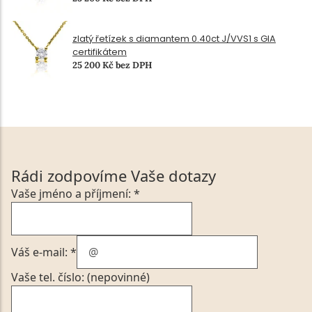
zlatý řetízek s diamantem 0.40ct J/VVS1 s GIA
certifikátem
25 200 Kč bez DPH
Rádi zodpovíme Vaše dotazy
Vaše jméno a příjmení: *
Váš e-mail: *
Vaše tel. číslo: (nepovinné)