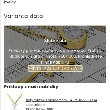
kvality.
Varianta zlata
Žluté zlato
Přívěsky pro Vás ručně vyrábíme v srdci Prahy z
18k žlutého zlata o ryzosti 750/1000. Prohlédněte
si naši nabídku.
PŘÍVĚSKY ZE ŽLUTÉHO ZLATA
Příklady z naší nabídky
zlatý řetízek s diamantem 0.40ct J/VVS1 s GIA
certifikátem
25 200 Kč bez DPH