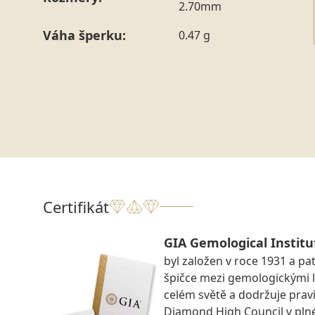
2.70mm
Váha šperku:
0.47 g
Certifikát
GIA Gemological Institu
byl založen v roce 1931 a pat
špičce mezi gemologickými 
celém světě a dodržuje prav
Diamond High Council v pln