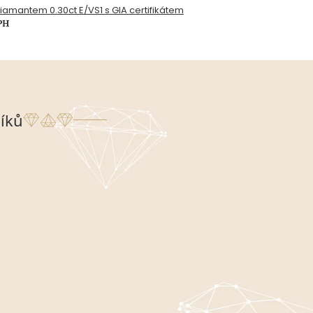
 diamantem 0.30ct E/VS1 s GIA certifikátem
PH
íků