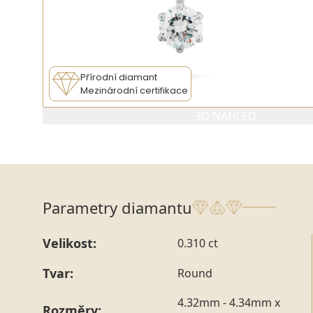
Přírodní diamant
Mezinárodní certifikace
3D NÁHLED
Parametry diamantu
Velikost:
0.310 ct
Tvar:
Round
4.32mm - 4.34mm x
Rozměry: