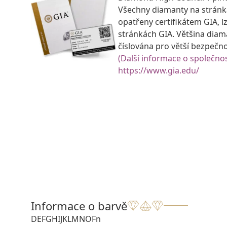
Všechny diamanty na strán
opatřeny certifikátem GIA, lz
stránkách GIA. Většina diam
číslována pro větší bezpečn
(Další informace o společnos
https://www.gia.edu/
Informace o barvě
D
E
F
G
H
I
J
K
L
M
N
O
Fn