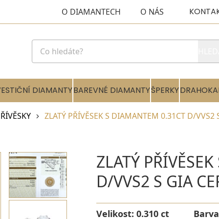
KONTA
O DIAMANTECH
O NÁS
HLED
VESTIČNÍ DIAMANTY
BAREVNÉ DIAMANTY
ŠPERKY
DRAHOKA
ŘÍVĚSKY
ZLATÝ PŘÍVĚSEK S DIAMANTEM 0.31CT D/VVS2 
ZLATÝ PŘÍVĚSEK
D/VVS2 S GIA C
Velikost:
0.310 ct
Barva