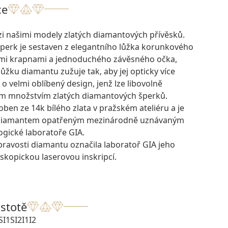
ce
zi našimi modely zlatých diamantových přívěsků.
perk je sestaven z elegantního lůžka korunkového
ými krapnami a jednoduchého závěsného očka,
ůžku diamantu zužuje tak, aby jej opticky více
 o velmi oblíbený design, jenž lze libovolně
ým množstvím zlatých diamantových šperků.
oben ze 14k bílého zlata v pražském ateliéru a je
 diamantem opatřeným mezinárodně uznávaným
ogické laboratoře GIA.
pravosti diamantu označila laboratoř GIA jeho
skopickou laserovou inskripcí.
istotě
SI1
SI2
I1
I2