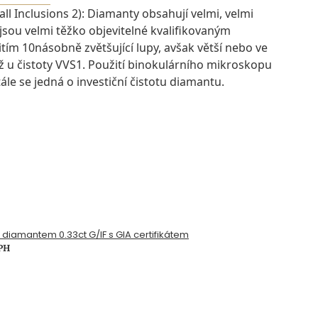
ll Inclusions 2): Diamanty obsahují velmi, velmi
 jsou velmi těžko objevitelné kvalifikovaným
ím 10násobně zvětšující lupy, avšak větší nebo ve
ž u čistoty VVS1. Použití binokulárního mikroskopu
ále se jedná o investiční čistotu diamantu.
s diamantem 0.33ct G/IF s GIA certifikátem
DPH