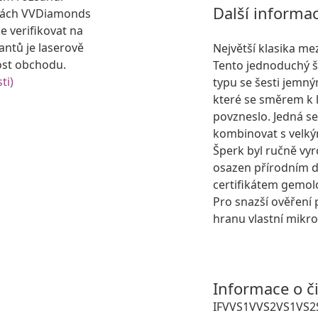
Další informa
kách VVDiamonds
e verifikovat na
antů je laserově
Největší klasika me
ost obchodu.
Tento jednoduchý š
ti)
typu se šesti jemn
které se směrem k l
povzneslo. Jedná se
kombinovat s velk
Šperk byl ručně vyr
osazen přírodním
certifikátem gemol
Pro snazší ověření 
hranu vlastní mikro
Informace o č
IF
VVS1
VVS2
VS1
VS2