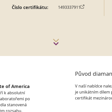
Číslo certifikátu:
1493337911
Původ diaman
te of America
V naší nabídce nal
je unikátním dílem 
ří k absolutní
certifikát mezinár
laboratořemi po
idla stanovená
ém rozsahu.