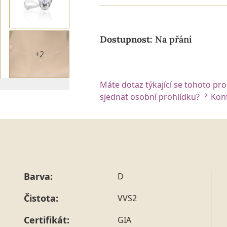
Dostupnost:
Na přání
+2
Máte dotaz týkající se tohoto pr
sjednat osobní prohlídku?
Kont
Barva:
D
Čistota:
VVS2
Certifikát:
GIA