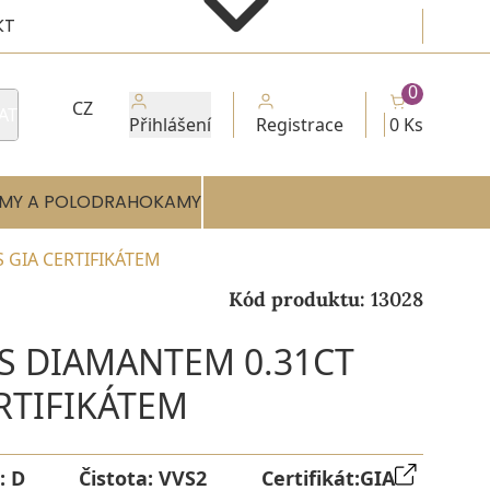
KT
0
CZ
AT
Přihlášení
Registrace
0 Ks
MY A POLODRAHOKAMY
S GIA CERTIFIKÁTEM
Kód produktu:
13028
 S DIAMANTEM 0.31CT
ERTIFIKÁTEM
:
D
Čistota:
VVS2
Certifikát:
GIA