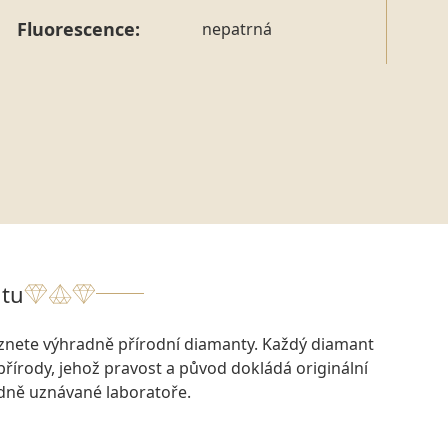
Fluorescence:
nepatrná
tu
eznete výhradně přírodní diamanty. Každý diamant
přírody, jehož pravost a původ dokládá originální
odně uznávané laboratoře.