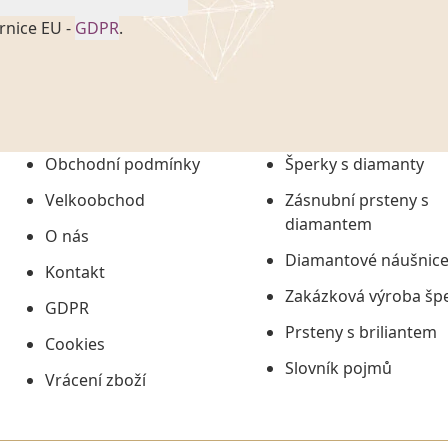
rnice EU -
GDPR
.
onem č. 101/2000 Sb. v
 a uchováním veškerých
vím společnosti
tuji společnosti
ních údajů či jako jeho
Obchodní podmínky
Šperky s diamanty
tí informací, nejdéle
Velkoobchod
Zásnubní prsteny s
diamantem
O nás
Diamantové náušnic
Kontakt
Zakázková výroba šp
GDPR
Prsteny s briliantem
Cookies
Slovník pojmů
Vrácení zboží