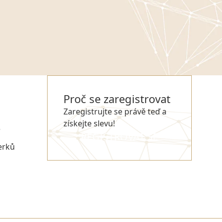
Proč se zaregistrovat
Zaregistrujte se právě teď a
získejte slevu!
e
REGISTROVAT SE
erků