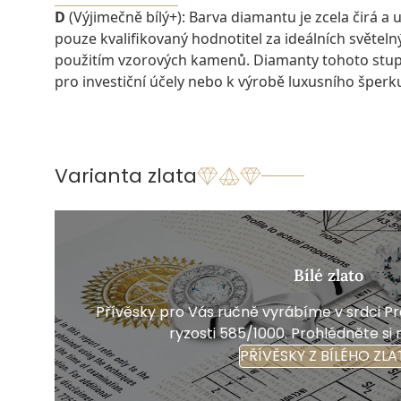
D
(Výjimečně bílý+): Barva diamantu je zcela čirá a u
pouze kvalifikovaný hodnotitel za ideálních světel
použitím vzorových kamenů. Diamanty tohoto stu
pro investiční účely nebo k výrobě luxusního šperk
Varianta zlata
Bílé zlato
Přívěsky pro Vás ručně vyrábíme v srdci Pra
ryzosti 585/1000. Prohlédněte si 
PŘÍVĚSKY Z BÍLÉHO ZLA