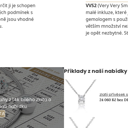
rčit ji je schopen
VVS2
(Very Very Sma
ných podmínek s
malé inkluze, které
pně jsou vhodné
gemologem s použit
u.
větším množství ne
je opět nezbytné. St
Příklady z naší nabídky
zlatý přívěsek 
hy z 14k bílého zlata o
24 060 Kč bez 
naši nabídku.
TA