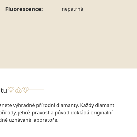
Fluorescence:
nepatrná
tu
eznete výhradně přírodní diamanty. Každý diamant
přírody, jehož pravost a původ dokládá originální
odně uznávané laboratoře.