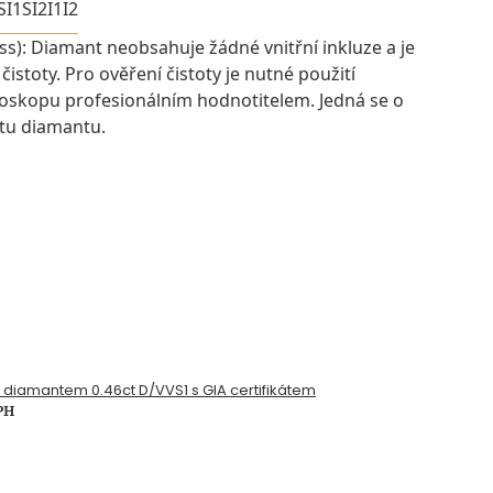
SI1
SI2
I1
I2
ess): Diamant neobsahuje žádné vnitřní inkluze a je
istoty. Pro ověření čistoty je nutné použití
oskopu profesionálním hodnotitelem. Jedná se o
otu diamantu.
s diamantem 0.46ct D/VVS1 s GIA certifikátem
PH