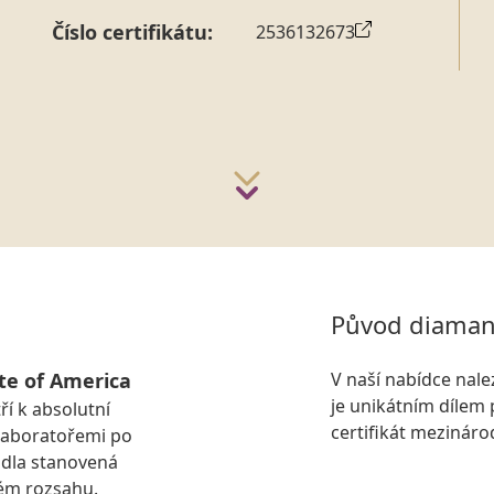
Číslo certifikátu:
2536132673
Původ diaman
te of America
V naší nabídce nal
je unikátním dílem 
ří k absolutní
certifikát mezinár
laboratořemi po
idla stanovená
ém rozsahu.