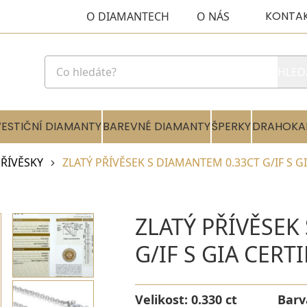
KONTA
O DIAMANTECH
O NÁS
HLED
VESTIČNÍ DIAMANTY
BAREVNÉ DIAMANTY
ŠPERKY
DRAHOKA
ŘÍVĚSKY
ZLATÝ PŘÍVĚSEK S DIAMANTEM 0.33CT G/IF S G
ZLATÝ PŘÍVĚSEK
G/IF S GIA CERT
Velikost:
0.330 ct
Barv