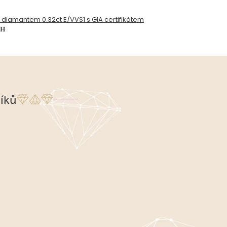
s diamantem 0.32ct E/VVS1 s GIA certifikátem
PH
íků