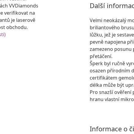
Další informa
kách VVDiamonds
e verifikovat na
antů je laserově
Velmi neokázalý mo
ost obchodu.
briliantového brus
ti)
lůžku, jež je sestav
pevně napojena pří
zamezeno posunu pří
přetáčení.
Šperk byl ručně vyr
osazen přírodním
certifikátem gemolo
délka může být upr
Pro snazší ověření 
hranu vlastní mikro
Informace o č