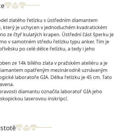
ce
del zlatého řetízku s ústředním diamantem
u, který je uchycen v jednoduchém kvadratickém
eno ze čtyř kulatých krapen. Ústřední část šperku je
mo v samotném středu řetízku typu anker. Tím je
věsku po celé délce řetízku, a tedy i jeho
oben ze 14k bílého zlata v pražském ateliéru a je
 diamantem opatřeným mezinárodně uznávaným
gické laboratoře GIA. Délka řetízku je 45 cm. Tato
avena.
pravosti diamantu označila laboratoř GIA jeho
skopickou laserovou inskripcí.
istotě