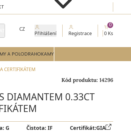
KT
0
CZ
AT
Přihlášení
Registrace
0 Ks
MY A POLODRAHOKAMY
IA CERTIFIKÁTEM
Kód produktu:
14296
 S DIAMANTEM 0.33CT
IFIKÁTEM
a:
G
Čistota:
IF
Certifikát:
GIA