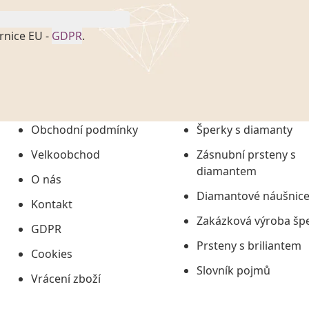
rnice EU -
GDPR
.
onem č. 101/2000 Sb. v
 a uchováním veškerých
vím společnosti
tuji společnosti
ních údajů či jako jeho
Obchodní podmínky
Šperky s diamanty
tí informací, nejdéle
Velkoobchod
Zásnubní prsteny s
diamantem
O nás
Diamantové náušnic
Kontakt
Zakázková výroba šp
GDPR
Prsteny s briliantem
Cookies
Slovník pojmů
Vrácení zboží