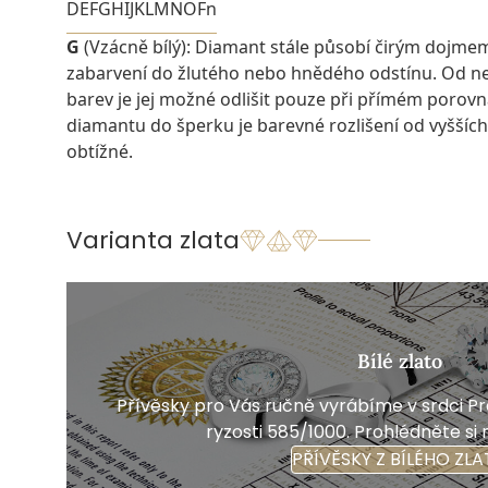
D
E
F
G
H
I
J
K
L
M
N
O
Fn
G
(Vzácně bílý): Diamant stále působí čirým dojme
zabarvení do žlutého nebo hnědého odstínu. Od ne
barev je jej možné odlišit pouze při přímém porovn
diamantu do šperku je barevné rozlišení od vyšších
obtížné.
Varianta zlata
Bílé zlato
Přívěsky pro Vás ručně vyrábíme v srdci Pra
ryzosti 585/1000. Prohlédněte si 
PŘÍVĚSKY Z BÍLÉHO ZLA