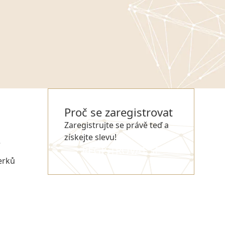
Proč se zaregistrovat
Zaregistrujte se právě teď a
získejte slevu!
e
REGISTROVAT SE
erků