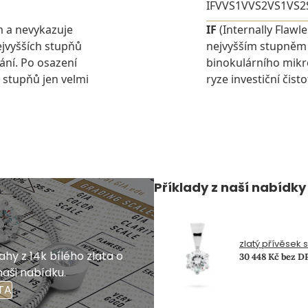
IF
VVS1
VVS2
VS1
VS2
m a nevykazuje
IF
(Internally Flawl
jvyšších stupňů
nejvyšším stupněm č
ání. Po osazení
binokulárního mikr
 stupňů jen velmi
ryze investiční čist
Příklady z naší nabídky
zlatý přívěsek 
hy z 14k bílého zlata o
30 448 Kč bez D
naši nabídku.
TA