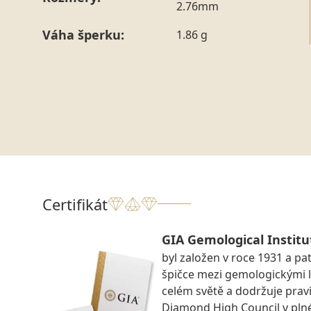
2.76mm
Váha šperku:
1.86 g
Certifikát
GIA Gemological Institu
byl založen v roce 1931 a pat
špičce mezi gemologickými 
celém světě a dodržuje prav
Diamond High Council v pln