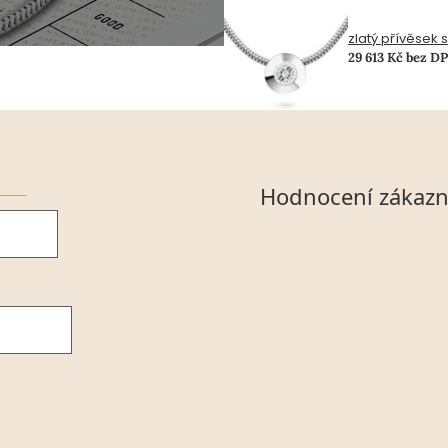
zlatý přívěsek 
29 613 Kč bez D
Hodnocení zákazn