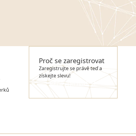
Proč se zaregistrovat
Zaregistrujte se právě teď a
získejte slevu!
e
REGISTROVAT SE
erků