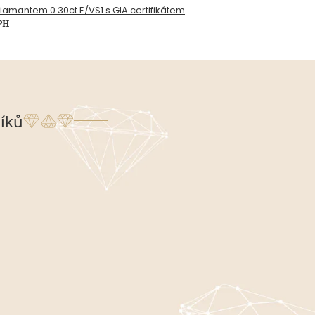
 diamantem 0.30ct E/VS1 s GIA certifikátem
PH
íků