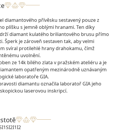
ce
el diamantového přívěsku sestavený pouze z
ho plíšku s jemně oblými hranami. Ten díky
rží diamant kulatého briliantového brusu přímo
ti. Šperk je zároveň sestaven tak, aby velmi
m svíral protilehlé hrany drahokamu, čímž
chtěnému uvolnění.
oben ze 14k bílého zlata v pražském ateliéru a je
 diamantem opatřeným mezinárodně uznávaným
ogické laboratoře GIA.
pravosti diamantu označila laboratoř GIA jeho
skopickou laserovou inskripcí.
istotě
SI1
SI2
I1
I2