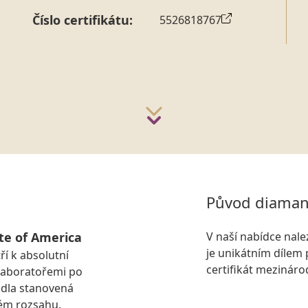
Číslo certifikátu:
5526818767
Původ diaman
te of America
V naší nabídce nal
je unikátním dílem 
ří k absolutní
certifikát mezinár
laboratořemi po
idla stanovená
ém rozsahu.