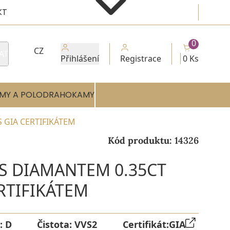
KT
0
CZ
AT
Přihlášení
Registrace
0 Ks
MY A POLODRAHOKAMY
S GIA CERTIFIKÁTEM
Kód produktu:
14326
 S DIAMANTEM 0.35CT
ERTIFIKÁTEM
:
D
Čistota:
VVS2
Certifikát:
GIA