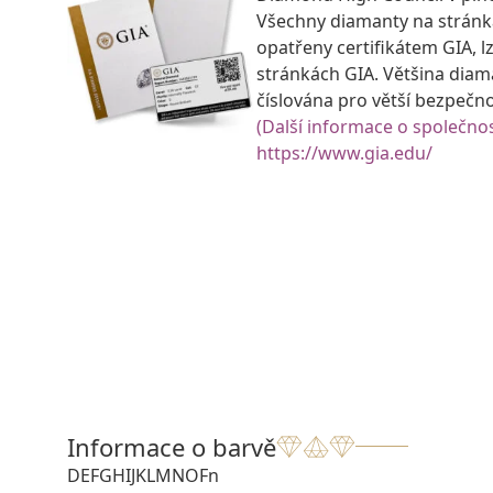
Všechny diamanty na strán
opatřeny certifikátem GIA, lz
stránkách GIA. Většina diam
číslována pro větší bezpečn
(Další informace o společnos
https://www.gia.edu/
Informace o barvě
D
E
F
G
H
I
J
K
L
M
N
O
Fn