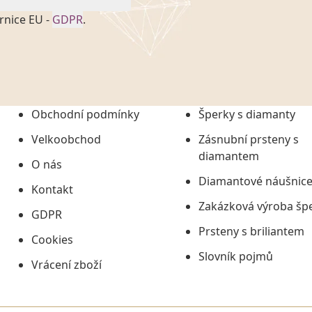
rnice EU -
GDPR
.
onem č. 101/2000 Sb. v
 a uchováním veškerých
vím společnosti
tuji společnosti
ních údajů či jako jeho
Obchodní podmínky
Šperky s diamanty
tí informací, nejdéle
Velkoobchod
Zásnubní prsteny s
diamantem
O nás
Diamantové náušnic
Kontakt
Zakázková výroba šp
GDPR
Prsteny s briliantem
Cookies
Slovník pojmů
Vrácení zboží