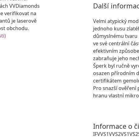
Další informa
kách VVDiamonds
e verifikovat na
antů je laserově
Velmi atypický mod
ost obchodu.
jednoho kusu zlaté
ti)
důmyslnému tvaru d
ve své centrální čás
efektivním způsobe
zabraňuje jeho ne
Šperk byl ručně vyr
osazen přírodním
certifikátem gemol
Pro snazší ověření 
hranu vlastní mikro
Informace o č
IF
VVS1
VVS2
VS1
VS2