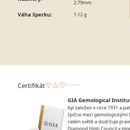
2.79mm
Váha šperku:
1.12 g
Certifikát
GIA Gemological Institu
byl založen v roce 1931 a pat
špičce mezi gemologickými 
celém světě a dodržuje prav
Diamond High Council v pln