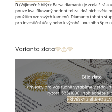
D
(Výjimečně bílý+): Barva diamantu je zcela čirá a u
pouze kvalifikovaný hodnotitel za ideálních světel
použitím vzorových kamenů. Diamanty tohoto stu
pro investiční účely nebo k výrobě luxusního šperk
Varianta zlata
Bílé zlato
Přívěsky pro Vás ručně vyrábíme v srdci Pra
ryzosti 585/1000. Prohlédněte si 
PŘÍVĚSKY Z BÍLÉHO ZLA