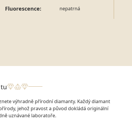
Fluorescence:
nepatrná
tu
eznete výhradně přírodní diamanty. Každý diamant
přírody, jehož pravost a původ dokládá originální
odně uznávané laboratoře.