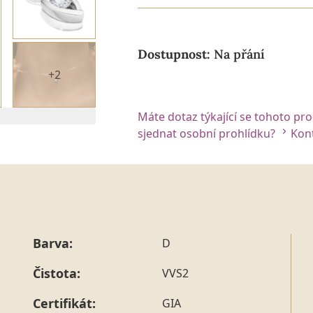
Dostupnost:
Na přání
+2
Máte dotaz týkající se tohoto pr
sjednat osobní prohlídku?
Kont
Barva:
D
Čistota:
VVS2
Certifikát:
GIA