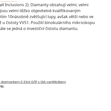
ll Inclusions 2): Diamanty obsahují velmi, velmi
 jsou velmi těžko objevitelné kvalifikovaným
ím 10násobně zvětšující lupy, avšak větší nebo ve
ž u čistoty VVS1. Použití binokulárního mikroskopu
ále se jedná o investiční čistotu diamantu.
s diamantem 0.33ct G/IF s GIA certifikátem
DPH