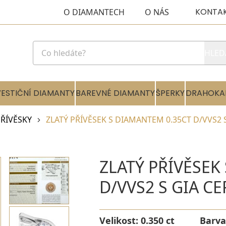
KONTA
O DIAMANTECH
O NÁS
HLED
VESTIČNÍ DIAMANTY
BAREVNÉ DIAMANTY
ŠPERKY
DRAHOKA
ŘÍVĚSKY
ZLATÝ PŘÍVĚSEK S DIAMANTEM 0.35CT D/VVS2 
ZLATÝ PŘÍVĚSEK
D/VVS2 S GIA C
Velikost:
0.350 ct
Barva