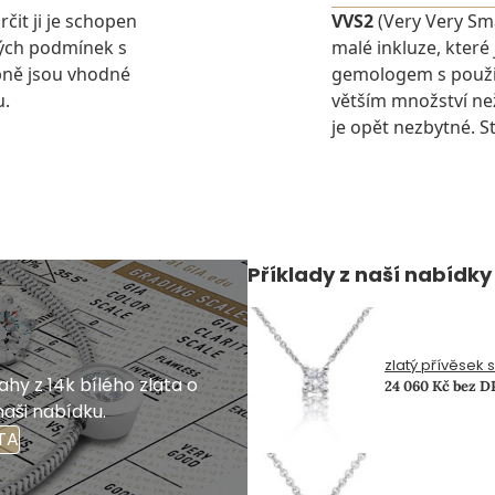
rčit ji je schopen
VVS2
(Very Very Sma
ných podmínek s
malé inkluze, které
pně jsou vhodné
gemologem s použit
u.
větším množství ne
je opět nezbytné. St
Příklady z naší nabídky
zlatý přívěsek 
hy z 14k bílého zlata o
24 060 Kč bez 
naši nabídku.
TA