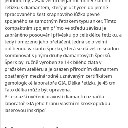
Jednoduchý, avšak velmi elegantní model zlatého
řetízku s diamantem, který je uchycen do jemně
zpracovaného šestikrapnového lůžka pevně
spojeného se samotným řetízkem typu anker. Tímto
kompaktním spojem přímo ve středu závěsu je
zabráněno posouvání přívěsku po celé délce řetízku, a
tedy i omezeno jeho přetáčení. Jedná se o velmi
oblíbenou variantu šperku, která se dá velice snadno
kombinovat s jinými druhy diamantových šperků.
Šperk byl ručně vyroben ze 14k bílého zlata v
pražském ateliéru a je osazen přírodním diamantem
opatřeným mezinárodně uznávaným certifikátem
gemologické laboratoře GIA. Délka řetízku je 45 cm.
Tato délka může být upravena.
Pro snazší ověření pravosti diamantu označila
laboratoř GIA jeho hranu vlastní mikroskopickou
laserovou inskripcí.