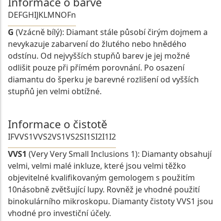
Informace o barvě
D
E
F
G
H
I
J
K
L
M
N
O
Fn
G
(Vzácně bílý): Diamant stále působí čirým dojmem a
nevykazuje zabarvení do žlutého nebo hnědého
odstínu. Od nejvyšších stupňů barev je jej možné
odlišit pouze při přímém porovnání. Po osazení
diamantu do šperku je barevné rozlišení od vyšších
stupňů jen velmi obtížné.
Informace o čistotě
IF
VVS1
VVS2
VS1
VS2
SI1
SI2
I1
I2
VVS1
(Very Very Small Inclusions 1): Diamanty obsahují
velmi, velmi malé inkluze, které jsou velmi těžko
objevitelné kvalifikovaným gemologem s použitím
10násobně zvětšující lupy. Rovněž je vhodné použití
binokulárního mikroskopu. Diamanty čistoty VVS1 jsou
vhodné pro investiční účely.