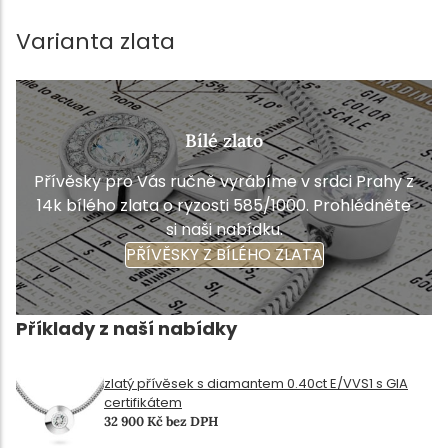
Varianta zlata
Bílé zlato
Přívěsky pro Vás ručně vyrábíme v srdci Prahy z
14k bílého zlata o ryzosti 585/1000. Prohlédněte
si naši nabídku.
PŘÍVĚSKY Z BÍLÉHO ZLATA
Příklady z naší nabídky
zlatý přívěsek s diamantem 0.40ct E/VVS1 s GIA
certifikátem
32 900 Kč bez DPH