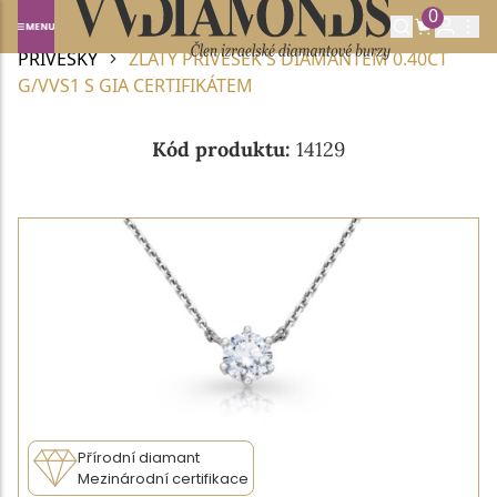
0
Domů
DIAMANTOVÉ ŠPERKY
DIAMANTOVÉ
PŘÍVĚSKY
ZLATÝ PŘÍVĚSEK S DIAMANTEM 0.40CT
G/VVS1 S GIA CERTIFIKÁTEM
Kód produktu:
14129
Přírodní diamant
Mezinárodní certifikace