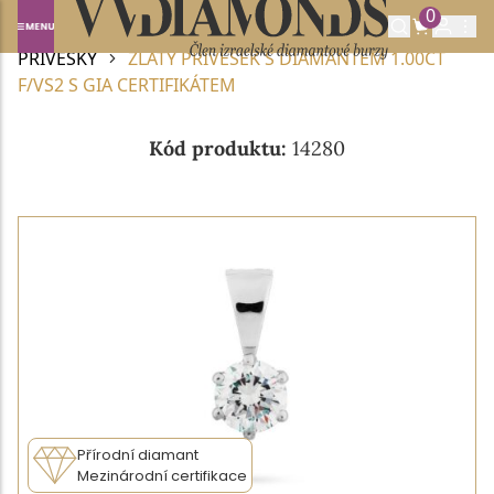
0
Domů
DIAMANTOVÉ ŠPERKY
DIAMANTOVÉ
PŘÍVĚSKY
ZLATÝ PŘÍVĚSEK S DIAMANTEM 1.00CT
F/VS2 S GIA CERTIFIKÁTEM
Kód produktu:
14280
Přírodní diamant
Mezinárodní certifikace