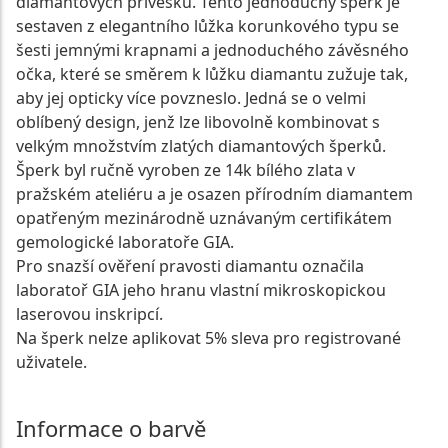
diamantových přívěsků. Tento jednoduchý šperk je
sestaven z elegantního lůžka korunkového typu se
šesti jemnými krapnami a jednoduchého závěsného
očka, které se směrem k lůžku diamantu zužuje tak,
aby jej opticky více povzneslo. Jedná se o velmi
oblíbený design, jenž lze libovolně kombinovat s
velkým množstvím zlatých diamantových šperků.
Šperk byl ručně vyroben ze 14k bílého zlata v
pražském ateliéru a je osazen přírodním diamantem
opatřeným mezinárodně uznávaným certifikátem
gemologické laboratoře GIA.
Pro snazší ověření pravosti diamantu označila
laboratoř GIA jeho hranu vlastní mikroskopickou
laserovou inskripcí.
Na šperk nelze aplikovat 5% sleva pro registrované
uživatele.
Informace o barvě