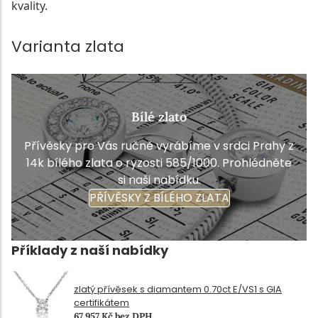
kvality.
Varianta zlata
Bílé zlato
Přívěsky pro Vás ručně vyrábíme v srdci Prahy z
14k bílého zlata o ryzosti 585/1000. Prohlédněte
si naši nabídku.
PŘÍVĚSKY Z BÍLÉHO ZLATA
Příklady z naší nabídky
zlatý přívěsek s diamantem 0.70ct E/VS1 s GIA
certifikátem
67 957 Kč bez DPH