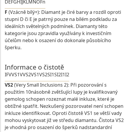
D
E
F
G
H
I
J
K
L
M
N
O
Fn
F
(Vzácně bílý+): Diamant je čiré barvy a rozdíl oproti
stupni D či E je patrný pouze na bílém podkladu za
ideálních světelných podmínek. Diamanty této
kategorie jsou zpravidla využívány k investičním
účelům nebo k osazení do dokonale působícího
šperku.
Informace o čistotě
IF
VVS1
VVS2
VS1
VS2
SI1
SI2
I1
I2
VS2
(Very Small Inclusions 2): Při pozorování s
použitím 10násobně zvětšující lupy je kvalifikovaný
gemolog schopen rozeznat malé inkluze, které je
obtížné spatřit. Nezkušený pozorovatel není schopen
inkluze identifikovat. Oproti čistotě VS1 se větší vady
mohou vyskytovat již ve středu diamantu. Čistota VS2
je vhodná pro osazení do šperků nadstandardní