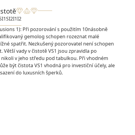
istotě
SI1
SI2
I1
I2
lusions 1): Při pozorování s použitím 10násobně
kvalifikovaný gemolog schopen rozeznat malé
btížné spatřit. Nezkušený pozorovatel není schopen
t. Větší vady v čistotě VS1 jsou zpravidla po
 nikoli v jeho středu pod tabulkou. Při vhodném
e být čistota VS1 vhodná pro investiční účely, ale
osazení do luxusních šperků.