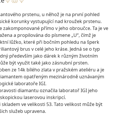
mantového prstenu, u něhož je na první pohled
sické korunky vystupující nad kroužek prstenu.
e zakomponované přímo v jeho obroučce. Ta je ve
tažena a propilována do písmene „U“, čímž je
ktní lůžko, které při bočním pohledu na šperk
liantový brus v celé jeho kráse. Jedná se o typ
hodný především jako dárek k různým životním
může být využit také jako zásnubní prsten.
oben ze 14k bílého zlata v pražském ateliéru a je
 diamantem opatřeným mezinárodně uznávaným
gické laboratoře IGI.
pravosti diamantu označila laboratoř IGI jeho
skopickou laserovou inskripcí.
i skladem ve velikosti 53. Tato velikost může být
šich služeb upravena.