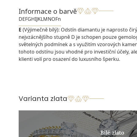
Informace o barvě
D
E
F
G
H
I
J
K
L
M
N
O
Fn
E
(Výjimečně bílý): Odstín diamantu je naprosto čirý a
nejvzácnějšího stupně D je schopen pouze gemolo
světelných podmínek a s využitím vzorových kame
tohoto odstínu jsou vhodné pro investiční účely, ale 
klienti volí pro osazení do luxusního šperku.
Varianta zlata
Bílé zlato