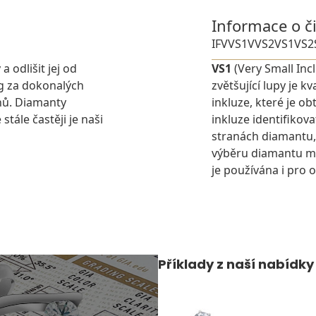
Informace o č
IF
VVS1
VVS2
VS1
VS2
 odlišit jej od
VS1
(Very Small Inc
g za dokonalých
zvětšující lupy je 
nů. Diamanty
inkluze, které je o
stále častěji je naši
inkluze identifikova
stranách diamantu,
výběru diamantu můž
je používána i pro 
Příklady z naší nabídky