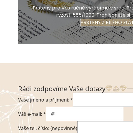
Prsteny pro Vás ručně vyrábíme v srdci Pra
ryzosti 585/1000. Prohlédněte si 
PRSTENY Z BÍLÉHO ZLA
Rádi zodpovíme Vaše dotazy
Vaše jméno a příjmení: *
Váš e-mail: *
Vaše tel. číslo: (nepovinné)