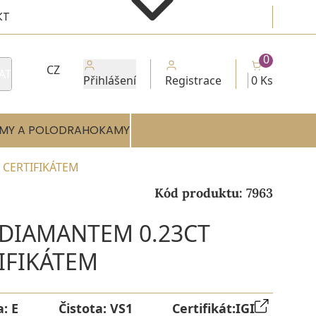
KT
0
CZ
AT
Přihlášení
Registrace
0 Ks
MY A POLODRAHOKAMY
I CERTIFIKÁTEM
Kód produktu:
7963
 DIAMANTEM 0.23CT
TIFIKÁTEM
a:
E
Čistota:
VS1
Certifikát:
IGI