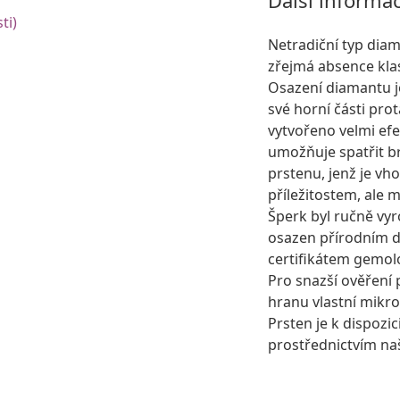
ti)
Netradiční typ dia
zřejmá absence kla
Osazení diamantu j
své horní části pro
vytvořeno velmi efe
umožňuje spatřit bri
prstenu, jenž je v
příležitostem, ale 
Šperk byl ručně vyr
osazen přírodním
certifikátem gemolo
Pro snazší ověření 
hranu vlastní mikro
Prsten je k dispozic
prostřednictvím na