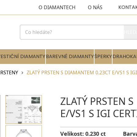
KONTA
O DIAMANTECH
O NÁS
HLED
VESTIČNÍ DIAMANTY
BAREVNÉ DIAMANTY
ŠPERKY
DRAHOKA
RSTENY
ZLATÝ PRSTEN S DIAMANTEM 0.23CT E/VS1 S IG
ZLATÝ PRSTEN S
E/VS1 S IGI CER
Velikost:
0.230 ct
Barv