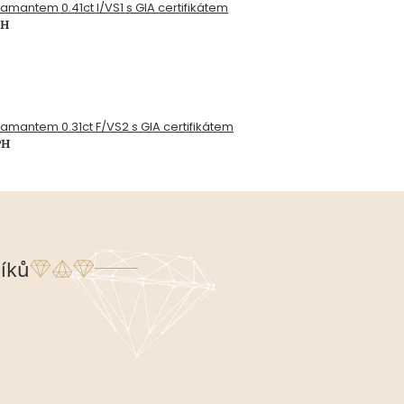
diamantem 0.41ct I/VS1 s GIA certifikátem
PH
diamantem 0.31ct F/VS2 s GIA certifikátem
PH
íků