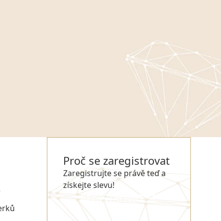
Proč se zaregistrovat
Zaregistrujte se právě teď a
získejte slevu!
e
REGISTROVAT SE
erků