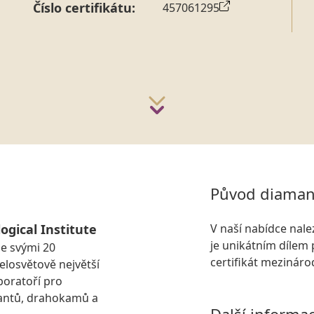
Číslo certifikátu:
457061295
Původ diaman
ogical Institute
V naší nabídce nal
je unikátním dílem 
se svými 20
certifikát mezinár
losvětově největší
boratoří pro
antů, drahokamů a
Další informa