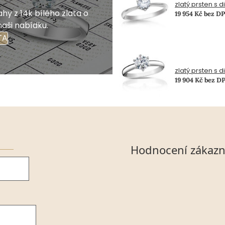
zlatý prsten s 
hy z 14k bílého zlata o
19 954 Kč bez D
naši nabídku.
TA
zlatý prsten s 
19 904 Kč bez D
Hodnocení zákazn