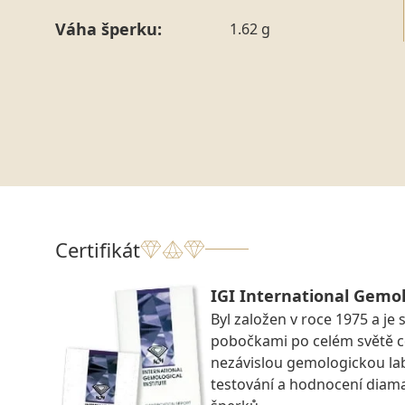
Váha šperku:
1.62 g
Certifikát
IGI International Gemol
Byl založen v roce 1975 a je 
pobočkami po celém světě ce
nezávislou gemologickou la
testování a hodnocení diam