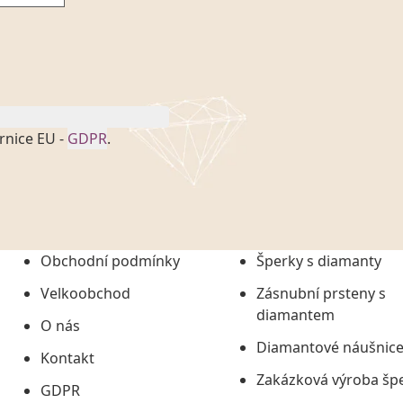
rnice EU -
GDPR
.
onem č. 101/2000 Sb. v
 a uchováním veškerých
vím společnosti
tuji společnosti
ních údajů či jako jeho
Obchodní podmínky
Šperky s diamanty
tí informací, nejdéle
Velkoobchod
Zásnubní prsteny s
diamantem
O nás
Diamantové náušnic
Kontakt
Zakázková výroba šp
GDPR