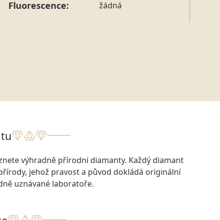
Fluorescence:
žádná
tu
eznete výhradně přírodní diamanty. Každý diamant
přírody, jehož pravost a původ dokládá originální
odně uznávané laboratoře.
ce