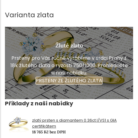
Varianta zlata
Žluté zlato
Prsteny pro Vás ručně vyrábíme v srdci Prahy z
18k žlutého zlata o ryzosti 750/1000. Prohlédněte
si naši nabídku.
PRSTENY ZE ŽLUTÉHO ZLATA
Příklady z naší nabídky
zlatý prsten s diamantem 0.36ct I/VS1 s GIA
certifikátem
18 765 Kč bez DPH