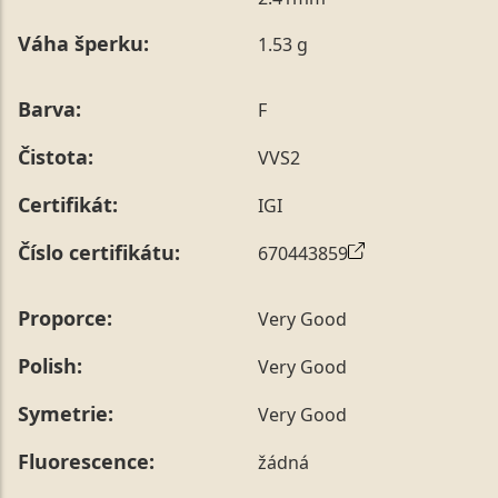
poznámky v posledním kroku objednávky nebo nám ji
Váha šperku:
1.53 g
sdělit během jejího telefonického ověření, které z naší
strany vždy probíhá.
Pro sdělení skladové velikosti tohoto konkrétního
Barva:
F
prstenu nás můžete
kontaktovat
.
Čistota:
VVS2
Certifikát:
IGI
Číslo certifikátu:
670443859
Proporce:
Very Good
Polish:
Very Good
Symetrie:
Very Good
Fluorescence:
žádná