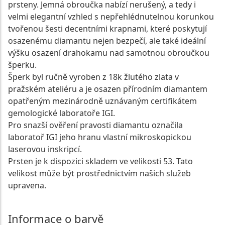
prsteny. Jemná obroučka nabízí nerušený, a tedy i
velmi elegantní vzhled s nepřehlédnutelnou korunkou
tvořenou šesti decentními krapnami, které poskytují
osazenému diamantu nejen bezpečí, ale také ideální
výšku osazení drahokamu nad samotnou obroučkou
šperku.
Šperk byl ručně vyroben z 18k žlutého zlata v
pražském ateliéru a je osazen přírodním diamantem
opatřeným mezinárodně uznávaným certifikátem
gemologické laboratoře IGI.
Pro snazší ověření pravosti diamantu označila
laboratoř IGI jeho hranu vlastní mikroskopickou
laserovou inskripcí.
Prsten je k dispozici skladem ve velikosti 53. Tato
velikost může být prostřednictvím našich služeb
upravena.
Informace o barvě