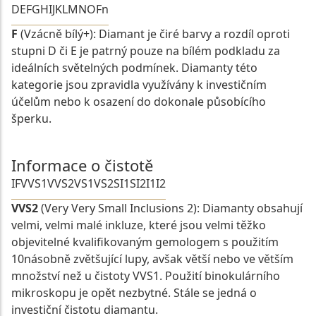
D
E
F
G
H
I
J
K
L
M
N
O
Fn
F
(Vzácně bílý+): Diamant je čiré barvy a rozdíl oproti
stupni D či E je patrný pouze na bílém podkladu za
ideálních světelných podmínek. Diamanty této
kategorie jsou zpravidla využívány k investičním
účelům nebo k osazení do dokonale působícího
šperku.
Informace o čistotě
IF
VVS1
VVS2
VS1
VS2
SI1
SI2
I1
I2
VVS2
(Very Very Small Inclusions 2): Diamanty obsahují
velmi, velmi malé inkluze, které jsou velmi těžko
objevitelné kvalifikovaným gemologem s použitím
10násobně zvětšující lupy, avšak větší nebo ve větším
množství než u čistoty VVS1. Použití binokulárního
mikroskopu je opět nezbytné. Stále se jedná o
investiční čistotu diamantu.