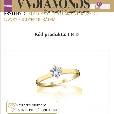
0
Domů
DIAMANTOVÉ ŠPERKY
DIAMANTOVÉ
PRSTENY
ZLATÝ PRSTEN S DIAMANTEM 0.23CT
F/VVS2 S IGI CERTIFIKÁTEM
Kód produktu:
13448
Přírodní diamant
Mezinárodní certifikace