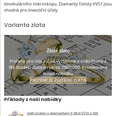
binokulárního mikroskopu. Diamanty čistoty VVS1 jsou
vhodné pro investiční účely.
Varianta zlata
Žluté zlato
Prsteny pro Vás ručně vyrábíme v srdci Prahy z
18k žlutého zlata o ryzosti 750/1000. Prohlédněte
si naši nabídku.
PRSTENY ZE ŽLUTÉHO ZLATA
Příklady z naší nabídky
zlatý prsten s diamantem 0.36ct I/VS1 s GIA