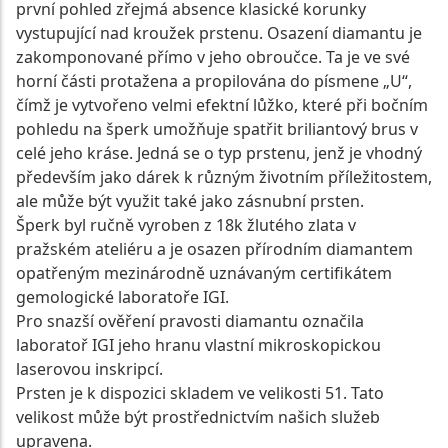
první pohled zřejmá absence klasické korunky
vystupující nad kroužek prstenu. Osazení diamantu je
zakomponované přímo v jeho obroučce. Ta je ve své
horní části protažena a propilována do písmene „U“,
čímž je vytvořeno velmi efektní lůžko, které při bočním
pohledu na šperk umožňuje spatřit briliantový brus v
celé jeho kráse. Jedná se o typ prstenu, jenž je vhodný
především jako dárek k různým životním příležitostem,
ale může být využit také jako zásnubní prsten.
Šperk byl ručně vyroben z 18k žlutého zlata v
pražském ateliéru a je osazen přírodním diamantem
opatřeným mezinárodně uznávaným certifikátem
gemologické laboratoře IGI.
Pro snazší ověření pravosti diamantu označila
laboratoř IGI jeho hranu vlastní mikroskopickou
laserovou inskripcí.
Prsten je k dispozici skladem ve velikosti 51. Tato
velikost může být prostřednictvím našich služeb
upravena.