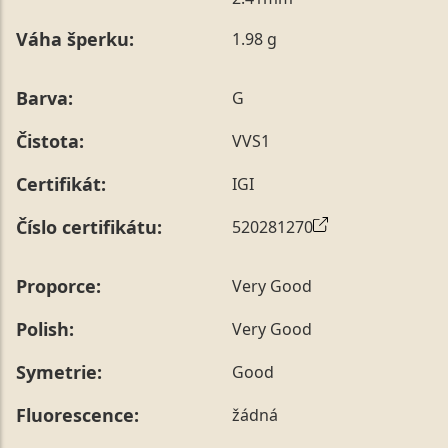
poznámky v posledním kroku objednávky nebo nám ji
Váha šperku:
1.98 g
sdělit během jejího telefonického ověření, které z naší
strany vždy probíhá.
Pro sdělení skladové velikosti tohoto konkrétního
Barva:
G
prstenu nás můžete
kontaktovat
.
Čistota:
VVS1
Certifikát:
IGI
Číslo certifikátu:
520281270
Proporce:
Very Good
Polish:
Very Good
Symetrie:
Good
Fluorescence:
žádná