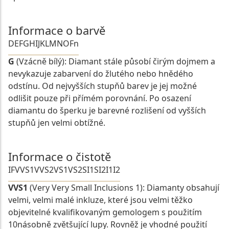
Informace o barvě
D
E
F
G
H
I
J
K
L
M
N
O
Fn
G
(Vzácně bílý): Diamant stále působí čirým dojmem a
nevykazuje zabarvení do žlutého nebo hnědého
odstínu. Od nejvyšších stupňů barev je jej možné
odlišit pouze při přímém porovnání. Po osazení
diamantu do šperku je barevné rozlišení od vyšších
stupňů jen velmi obtížné.
Informace o čistotě
IF
VVS1
VVS2
VS1
VS2
SI1
SI2
I1
I2
VVS1
(Very Very Small Inclusions 1): Diamanty obsahují
velmi, velmi malé inkluze, které jsou velmi těžko
objevitelné kvalifikovaným gemologem s použitím
10násobně zvětšující lupy. Rovněž je vhodné použití