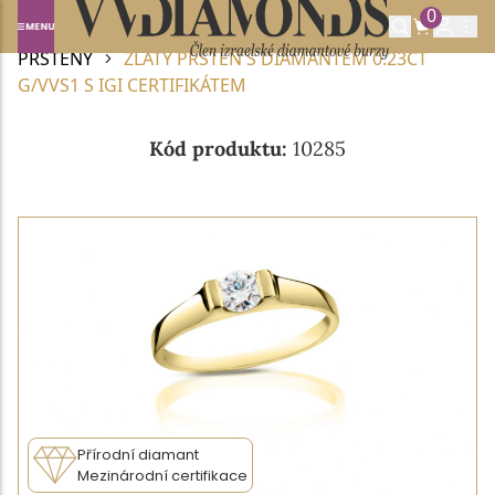
0
Domů
DIAMANTOVÉ ŠPERKY
DIAMANTOVÉ
PRSTENY
ZLATÝ PRSTEN S DIAMANTEM 0.23CT
G/VVS1 S IGI CERTIFIKÁTEM
Kód produktu:
10285
Přírodní diamant
Mezinárodní certifikace