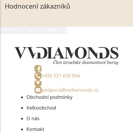
společnosti VVDiamonds s.r.o., IČO: 05892481. Tyto
Hodnocení zákazníků
údaje poskytuji společnosti VVDiamonds s.r.o., IČO:
05892481, jako správci osobních údajů či jako jeho
zmocněnému zástupci, výhradně za účelem poskytnutí
PŘEPNOUT NA PC ZOBRAZENÍ
informací, nejdéle na tři roky od jejich zaslání.
+420 721 639 954
podpora@vvdiamonds.cz
Obchodní podmínky
Velkoobchod
O nás
Kontakt