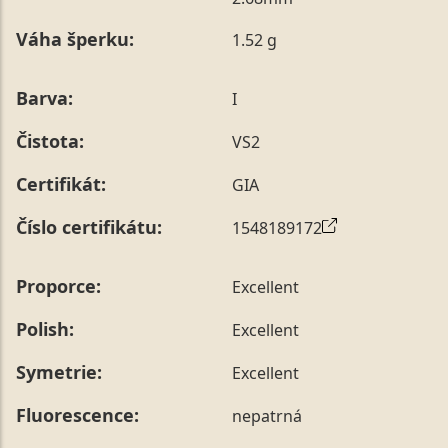
poznámky v posledním kroku objednávky nebo nám ji
Váha šperku:
1.52 g
sdělit během jejího telefonického ověření, které z naší
strany vždy probíhá.
Pro sdělení skladové velikosti tohoto konkrétního
Barva:
I
prstenu nás můžete
kontaktovat
.
Čistota:
VS2
Certifikát:
GIA
Číslo certifikátu:
1548189172
Proporce:
Excellent
Polish:
Excellent
Symetrie:
Excellent
Fluorescence:
nepatrná