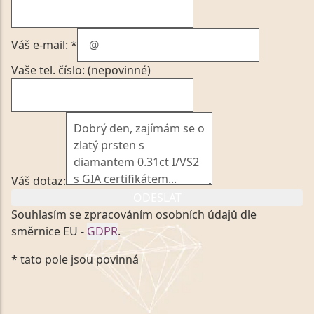
Váš e-mail: *
Vaše tel. číslo: (nepovinné)
Váš dotaz:
ODESLAT
Souhlasím se zpracováním osobních údajů dle
směrnice EU -
GDPR
.
Kliknutím na výše uvedený odkaz, v souladu se
* tato pole jsou povinná
zákonem č. 101/2000 Sb. v platném znění výslovně
souhlasím se zpracováním a uchováním veškerých
mých osobních údajů, které poskytuji prostřednictvím