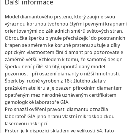
Další informace
Model diamantového prstenu, který zaujme svou
výraznou korunou tvořenou čtyřmi pevnými krapnami
orientovanými do základních směrů světových stran.
Obroučka šperku plynule přecházející do postranních
krapen se směrem ke koruně prstenu zužuje a díky
optickým vlastnostem činí diamant pro pozorovatele
záměrně větší. Vzhledem k tomu, že samotný design
šperku není příliš složitý, upoutá daný model
pozornost i při osazení diamanty o nižší hmotnosti.
Šperk byl ručně vyroben z 18k žlutého zlata v
pražském ateliéru a je osazen přírodním diamantem
opatřeným mezinárodně uznávaným certifikátem
gemologické laboratoře GIA.
Pro snazší ověření pravosti diamantu označila
laboratoř GIA jeho hranu vlastní mikroskopickou
laserovou inskripcí.
Prsten je k dispozici skladem ve velikosti 54. Tato