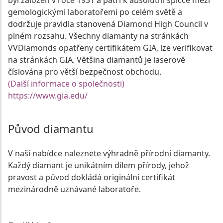
byl založen v roce 1931 a patří k absolutní špičce mezi
gemologickými laboratořemi po celém světě a
dodržuje pravidla stanovená Diamond High Council v
plném rozsahu. Všechny diamanty na stránkách
VVDiamonds opatřeny certifikátem GIA, lze verifikovat
na stránkách GIA. Většina diamantů je laserově
číslována pro větší bezpečnost obchodu.
(Další informace o společnosti)
https://www.gia.edu/
Původ diamantu
V naší nabídce naleznete výhradně přírodní diamanty.
Každý diamant je unikátním dílem přírody, jehož
pravost a původ dokládá originální certifikát
mezinárodně uznávané laboratoře.