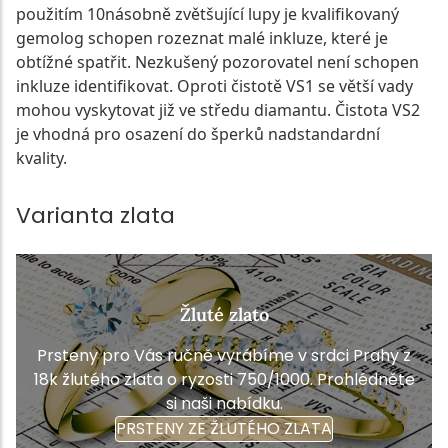
použitím 10násobně zvětšující lupy je kvalifikovaný
gemolog schopen rozeznat malé inkluze, které je
obtížné spatřit. Nezkušený pozorovatel není schopen
inkluze identifikovat. Oproti čistotě VS1 se větší vady
mohou vyskytovat již ve středu diamantu. Čistota VS2
je vhodná pro osazení do šperků nadstandardní
kvality.
Varianta zlata
Žluté zlato
Prsteny pro Vás ručně vyrábíme v srdci Prahy z
18k žlutého zlata o ryzosti 750/1000. Prohlédněte
si naši nabídku.
PRSTENY ZE ŽLUTÉHO ZLATA