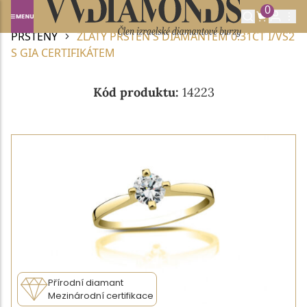
0
Domů
DIAMANTOVÉ ŠPERKY
DIAMANTOVÉ
PRSTENY
ZLATÝ PRSTEN S DIAMANTEM 0.31CT I/VS2
S GIA CERTIFIKÁTEM
Kód produktu:
14223
Přírodní diamant
Mezinárodní certifikace