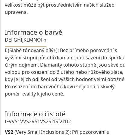
velikost může být prostřednictvím našich služeb
upravena.
Informace o barvě
D
E
F
G
H
I
J
K
L
M
N
O
Fn
I
(Slabě tónovaný bílý+): Bez přímého porovnání s
vyššími stupni působí diamant po osazení do šperku
čirým dojmem. Diamanty tohoto stupně jsou skvělou
volbou pro osazení do žlutého nebo růžového zlata,
kdy je jejich odlišení od vyšších hodnot velmi obtížné.
Po osazení do barevného kovu se jedná o skvělý
poměr kvality k jeho ceně.
Informace o čistotě
IF
VVS1
VVS2
VS1
VS2
SI1
SI2
I1
I2
VS2
(Very Small Inclusions 2): Při pozorování s