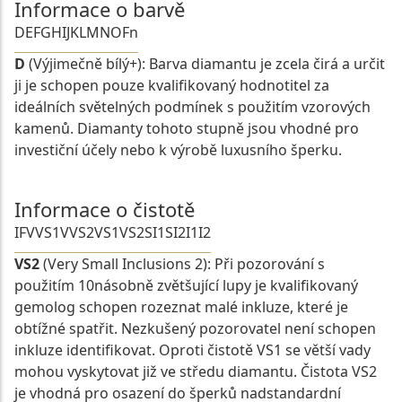
Informace o barvě
D
E
F
G
H
I
J
K
L
M
N
O
Fn
D
(Výjimečně bílý+): Barva diamantu je zcela čirá a určit
ji je schopen pouze kvalifikovaný hodnotitel za
ideálních světelných podmínek s použitím vzorových
kamenů. Diamanty tohoto stupně jsou vhodné pro
investiční účely nebo k výrobě luxusního šperku.
Informace o čistotě
IF
VVS1
VVS2
VS1
VS2
SI1
SI2
I1
I2
VS2
(Very Small Inclusions 2): Při pozorování s
použitím 10násobně zvětšující lupy je kvalifikovaný
gemolog schopen rozeznat malé inkluze, které je
obtížné spatřit. Nezkušený pozorovatel není schopen
inkluze identifikovat. Oproti čistotě VS1 se větší vady
mohou vyskytovat již ve středu diamantu. Čistota VS2
je vhodná pro osazení do šperků nadstandardní