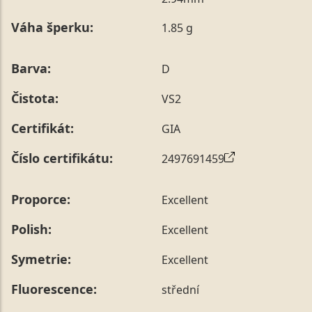
poznámky v posledním kroku objednávky nebo nám ji
Váha šperku:
1.85 g
sdělit během jejího telefonického ověření, které z naší
strany vždy probíhá.
Pro sdělení skladové velikosti tohoto konkrétního
Barva:
D
prstenu nás můžete
kontaktovat
.
Čistota:
VS2
Certifikát:
GIA
Číslo certifikátu:
2497691459
Proporce:
Excellent
Polish:
Excellent
Symetrie:
Excellent
Fluorescence:
střední