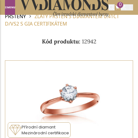
0
Domů
DIAMANTOVÉ ŠPERKY
DIAMANTOVÉ
PRSTENY
ZLATÝ PRSTEN S DIAMANTEM 0.41CT
D/VS2 S GIA CERTIFIKÁTEM
Kód produktu:
12942
Přírodní diamant
Mezinárodní certifikace