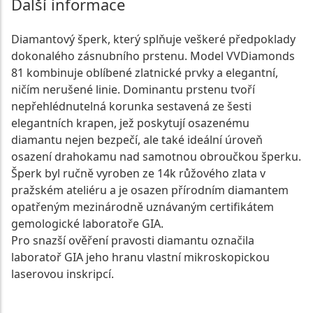
Další informace
Diamantový šperk, který splňuje veškeré předpoklady
dokonalého zásnubního prstenu. Model VVDiamonds
81 kombinuje oblíbené zlatnické prvky a elegantní,
ničím nerušené linie. Dominantu prstenu tvoří
nepřehlédnutelná korunka sestavená ze šesti
elegantních krapen, jež poskytují osazenému
diamantu nejen bezpečí, ale také ideální úroveň
osazení drahokamu nad samotnou obroučkou šperku.
Šperk byl ručně vyroben ze 14k růžového zlata v
pražském ateliéru a je osazen přírodním diamantem
opatřeným mezinárodně uznávaným certifikátem
gemologické laboratoře GIA.
Pro snazší ověření pravosti diamantu označila
laboratoř GIA jeho hranu vlastní mikroskopickou
laserovou inskripcí.