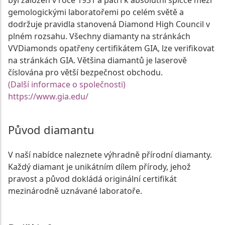
byl založen v roce 1931 a patří k absolutní špičce mezi
gemologickými laboratořemi po celém světě a
dodržuje pravidla stanovená Diamond High Council v
plném rozsahu. Všechny diamanty na stránkách
VVDiamonds opatřeny certifikátem GIA, lze verifikovat
na stránkách GIA. Většina diamantů je laserově
číslována pro větší bezpečnost obchodu.
(Další informace o společnosti)
https://www.gia.edu/
Původ diamantu
V naší nabídce naleznete výhradně přírodní diamanty.
Každý diamant je unikátním dílem přírody, jehož
pravost a původ dokládá originální certifikát
mezinárodně uznávané laboratoře.