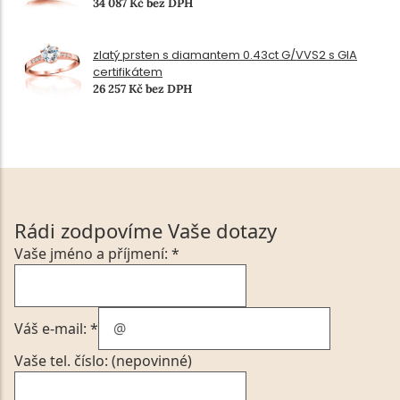
34 087 Kč bez DPH
zlatý prsten s diamantem 0.43ct G/VVS2 s GIA
certifikátem
26 257 Kč bez DPH
Rádi zodpovíme Vaše dotazy
Vaše jméno a příjmení: *
Váš e-mail: *
Vaše tel. číslo: (nepovinné)