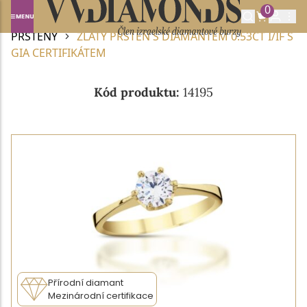
0
Domů
DIAMANTOVÉ ŠPERKY
DIAMANTOVÉ
PRSTENY
ZLATÝ PRSTEN S DIAMANTEM 0.53CT I/IF S
GIA CERTIFIKÁTEM
Kód produktu:
14195
Přírodní diamant
Mezinárodní certifikace