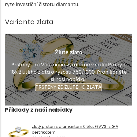
ryze investiční čistotu diamantu.
Varianta zlata
Žluté zlato
Prsteny pro Vás ručně vyrábíme v srdci Prahy z
18k žlutého zlata o ryzosti 750/1000. Prohlédněte
si naši nabídku.
PRSTENY ZE ŽLUTÉHO ZLATA
Příklady z naší nabídky
zlatý prsten s diamantem 0.51ct F/VVS1 s GIA
certifikátem