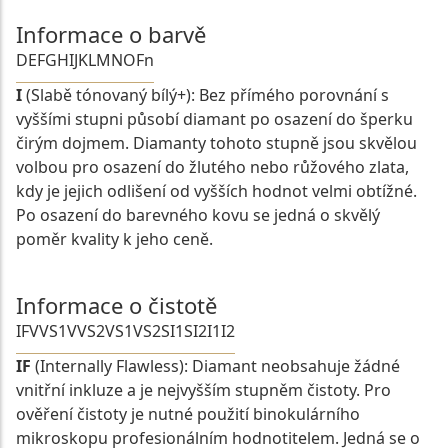
Informace o barvě
D
E
F
G
H
I
J
K
L
M
N
O
Fn
I
(Slabě tónovaný bílý+): Bez přímého porovnání s
vyššími stupni působí diamant po osazení do šperku
čirým dojmem. Diamanty tohoto stupně jsou skvělou
volbou pro osazení do žlutého nebo růžového zlata,
kdy je jejich odlišení od vyšších hodnot velmi obtížné.
Po osazení do barevného kovu se jedná o skvělý
poměr kvality k jeho ceně.
Informace o čistotě
IF
VVS1
VVS2
VS1
VS2
SI1
SI2
I1
I2
IF
(Internally Flawless): Diamant neobsahuje žádné
vnitřní inkluze a je nejvyšším stupněm čistoty. Pro
ověření čistoty je nutné použití binokulárního
mikroskopu profesionálním hodnotitelem. Jedná se o