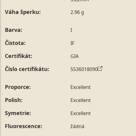
poznámky v posledním kroku objednávky nebo nám ji
Váha šperku:
2.96 g
sdělit během jejího telefonického ověření, které z naší
strany vždy probíhá.
Pro sdělení skladové velikosti tohoto konkrétního
Barva:
I
prstenu nás můžete
kontaktovat
.
Čistota:
IF
Certifikát:
GIA
Číslo certifikátu:
5536018090
Proporce:
Excellent
Polish:
Excellent
Symetrie:
Excellent
Fluorescence:
žádná