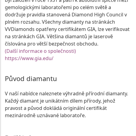
byl založen v roce 1931 a patří k absolutní špičce mezi
gemologickými laboratořemi po celém světě a
dodržuje pravidla stanovená Diamond High Council v
plném rozsahu. Všechny diamanty na stránkách
VVDiamonds opatřeny certifikátem GIA, lze verifikovat
na stránkách GIA. Většina diamantů je laserově
číslována pro větší bezpečnost obchodu.
(Další informace o společnosti)
https://www.gia.edu/
Původ diamantu
V naší nabídce naleznete výhradně přírodní diamanty.
Každý diamant je unikátním dílem přírody, jehož
pravost a původ dokládá originální certifikát
mezinárodně uznávané laboratoře.