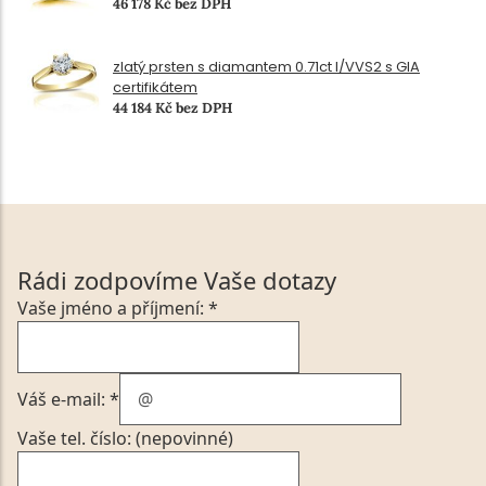
46 178 Kč bez DPH
zlatý prsten s diamantem 0.71ct I/VVS2 s GIA
certifikátem
44 184 Kč bez DPH
Rádi zodpovíme Vaše dotazy
Vaše jméno a příjmení: *
Váš e-mail: *
Vaše tel. číslo: (nepovinné)