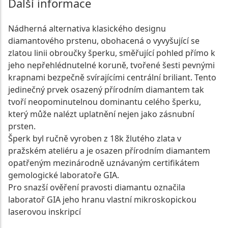
Další informace
Nádherná alternativa klasického designu
diamantového prstenu, obohacená o vyvyšující se
zlatou linii obroučky šperku, směřující pohled přímo k
jeho nepřehlédnutelné koruně, tvořené šesti pevnými
krapnami bezpečně svírajícími centrální briliant. Tento
jedinečný prvek osazený přírodním diamantem tak
tvoří neopominutelnou dominantu celého šperku,
který může nalézt uplatnění nejen jako zásnubní
prsten.
Šperk byl ručně vyroben z 18k žlutého zlata v
pražském ateliéru a je osazen přírodním diamantem
opatřeným mezinárodně uznávaným certifikátem
gemologické laboratoře GIA.
Pro snazší ověření pravosti diamantu označila
laboratoř GIA jeho hranu vlastní mikroskopickou
laserovou inskripcí