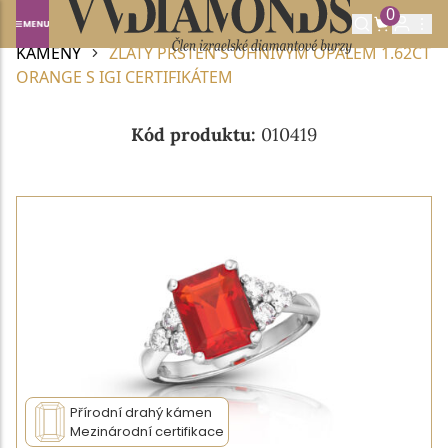
0
Domů
DIAMANTOVÉ ŠPERKY
ŠPERKY S DRAHÝMI
KAMENY
ZLATÝ PRSTEN S OHNIVÝM OPÁLEM 1.62CT
ORANGE S IGI CERTIFIKÁTEM
Kód produktu:
010419
Přírodní drahý kámen
Mezinárodní certifikace