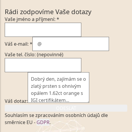
Rádi zodpovíme Vaše dotazy
Vaše jméno a příjmení: *
Váš e-mail: *
Vaše tel. číslo: (nepovinné)
Váš dotaz:
ODESLAT
Souhlasím se zpracováním osobních údajů dle
směrnice EU -
GDPR
.
Kliknutím na výše uvedený odkaz, v souladu se