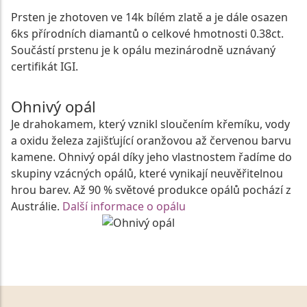
Prsten je zhotoven ve 14k bílém zlatě a je dále osazen
6ks přírodních diamantů o celkové hmotnosti 0.38ct.
Součástí prstenu je k opálu mezinárodně uznávaný
certifikát IGI.
Ohnivý opál
Je drahokamem, který vznikl sloučením křemíku, vody
a oxidu železa zajišťující oranžovou až červenou barvu
kamene. Ohnivý opál díky jeho vlastnostem řadíme do
skupiny vzácných opálů, které vynikají neuvěřitelnou
hrou barev. Až 90 % světové produkce opálů pochází z
Austrálie.
Další informace o opálu