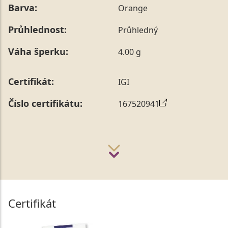
Barva:
Orange
sdělit během jejího telefonického ověření, které z naší
strany vždy probíhá.
Průhlednost:
Průhledný
Pro sdělení skladové velikosti tohoto konkrétního
prstenu nás můžete
kontaktovat
.
Váha šperku:
4.00 g
Certifikát:
IGI
Číslo certifikátu:
167520941
Certifikát