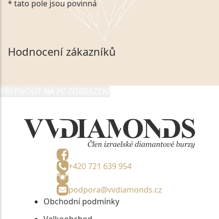
* tato pole jsou povinná
zákonem č. 101/2000 Sb. v platném znění výslovně
souhlasím se zpracováním a uchováním veškerých
mých osobních údajů, které poskytuji prostřednictvím
společnosti VVDiamonds s.r.o., IČO: 05892481. Tyto
Hodnocení zákazníků
údaje poskytuji společnosti VVDiamonds s.r.o., IČO:
05892481, jako správci osobních údajů či jako jeho
zmocněnému zástupci, výhradně za účelem poskytnutí
PŘEPNOUT NA PC ZOBRAZENÍ
informací, nejdéle na tři roky od jejich zaslání.
+420 721 639 954
podpora@vvdiamonds.cz
Obchodní podmínky
Velkoobchod