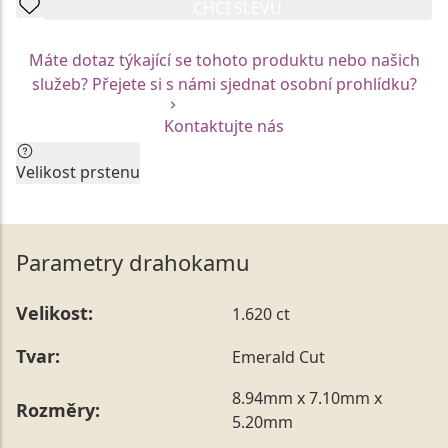
CHCI SLEVU
Máte dotaz týkající se tohoto produktu nebo našich
služeb? Přejete si s námi sjednat osobní prohlídku?
Kontaktujte nás
Velikost prstenu
Aktuální velikost prstenu by neměla být faktorem pro
Vaše rozhodnutí. Každý z prstenů Vám rádi na míru
upravíme.
Parametry drahokamu
Vzhledem k unikátní mezinárodní certifikaci jsou
skladové modely prstenů vyrobeny vždy v jedné
Velikost:
1.620 ct
konkrétní velikosti. Tu je možné nechat kdykoliv
upravit prostřednictvím našich služeb na Vámi
Tvar:
Emerald Cut
požadovaný rozměr, a to bezprostředně po nákupu,
ale také až po následném obdarování.
8.94mm x 7.10mm x
Rozměry:
Vámi preferovanou velikost můžete uvést přímo do
5.20mm
poznámky v posledním kroku objednávky nebo nám ji