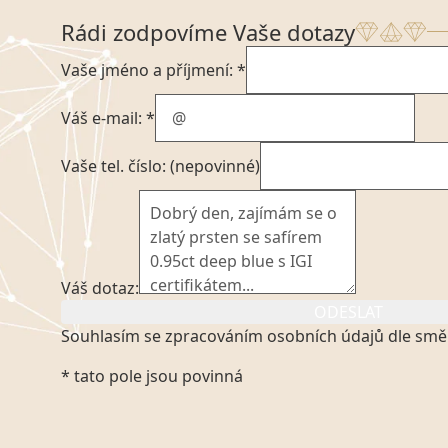
Rádi zodpovíme Vaše dotazy
Vaše jméno a příjmení: *
Váš e-mail: *
Vaše tel. číslo: (nepovinné)
Váš dotaz:
ODESLAT
Souhlasím se zpracováním osobních údajů dle smě
Kliknutím na výše uvedený odkaz, v souladu se zák
* tato pole jsou povinná
platném znění výslovně souhlasím se zpracováním
mých osobních údajů, které poskytuji prostřednict
VVDiamonds s.r.o., IČO: 05892481. Tyto údaje posky