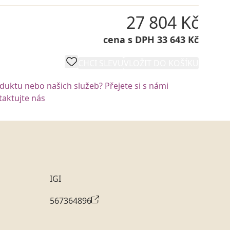
27 804 Kč
cena s DPH 33 643 Kč
CHCI SLEVU
VLOŽIT DO KOŠÍKU
oduktu nebo našich služeb? Přejete si s námi
aktujte nás
IGI
567364896