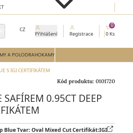
KT
0
CZ
AT
Přihlášení
Registrace
0 Ks
MY A POLODRAHOKAMY
UE S IGI CERTIFIKÁTEM
Kód produktu:
0101720
E SAFÍREM 0.95CT DEEP
IFIKÁTEM
p Blue
Tvar:
Oval Mixed Cut
Certifikát:
IGI