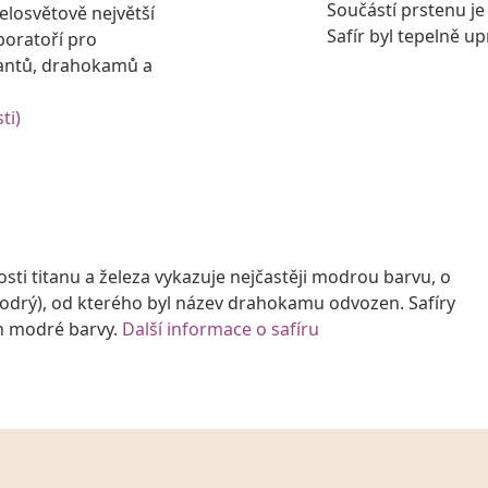
Součástí prstenu je
losvětově největší
Safír byl tepelně u
boratoří pro
antů, drahokamů a
ti)
i titanu a železa vykazuje nejčastěji modrou barvu, o
modrý), od kterého byl název drahokamu odvozen. Safíry
ch modré barvy.
Další informace o safíru