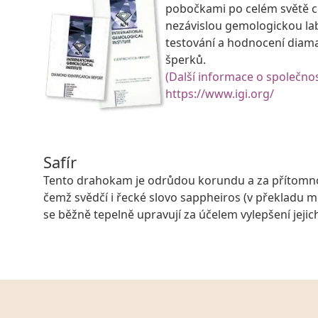
pobočkami po celém světě ce
nezávislou gemologickou la
testování a hodnocení diam
šperků.
(Další informace o společnos
https://www.igi.org/
Safír
Tento drahokam je odrůdou korundu a za přítomnost
čemž svědčí i řecké slovo sappheiros (v překladu 
se běžně tepelně upravují za účelem vylepšení jeji