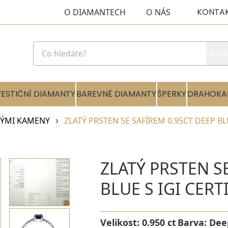
KONTA
O DIAMANTECH
O NÁS
HLED
VESTIČNÍ DIAMANTY
BAREVNÉ DIAMANTY
ŠPERKY
DRAHOKA
HÝMI KAMENY
ZLATÝ PRSTEN SE SAFÍREM 0.95CT DEEP BL
ZLATÝ PRSTEN S
BLUE S IGI CERT
Velikost:
0.950 ct
Barva:
Dee