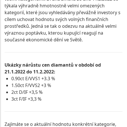
týkala výhradně hmotnostně velmi omezených
kategorií, které jsou vyhledávány převážně investory s
cílem uchovat hodnotu svých volných finančních
prostředků. Jedná se tak o odezvu na aktuálně velmi
výraznou poptávku, kterou kupující reagují na
současné ekonomické dění ve Světě.
Ukázky nárůstu cen diamantů v období od
21.1.2022 do 11.2.2022:
0.90ct E/VVS1 +3.3 %
1.50ct F/VVS2 +3 %
2ct D/IF +3,5 %
3ct F/IF +3,3 %
Zajímáte se o aktuální hodnotu konkrétní kategorie,