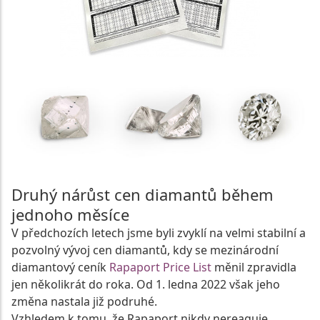
Druhý nárůst cen diamantů během
jednoho měsíce
V předchozích letech jsme byli zvyklí na velmi stabilní a
pozvolný vývoj cen diamantů, kdy se mezinárodní
diamantový ceník
Rapaport Price List
měnil zpravidla
jen několikrát do roka. Od 1. ledna 2022 však jeho
změna nastala již podruhé.
Vzhledem k tomu, že Rapaport nikdy nereaguje