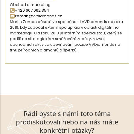
Obchod a marketing
+420 607 062 354
zeman@vvdiamonds.cz
Martin Zeman působí ve společnosti VVDiamonds od roku
2016, kdy započal externí spolupráci v oblasti digitálního
marketingu. Od roku 2018 je interním specialistou, který se
podílí na strategickém směřování značky, rozvoji
obchodních aktivit a upevňování pozice VVDiamonds na
trhu přírodních diamantů a šperků.
DETAIL AUTORA
ZPĚT NA VÝPIS ČLÁNKŮ
Rádi byste s námi toto téma
prodiskutovali nebo na nás máte
konkrétní otázky?