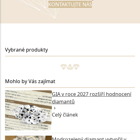
KONTAKTUJTE NÁS
Vybrané produkty
Mohlo by Vás zajímat
GIA v roce 2027 rozšíří hodnocení
diamantů
Celý článek
Modrozelený diamant vytvořil v