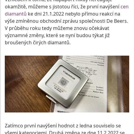
okamžitě, můžeme s jistotou říci, že první navýšení
cen
diamantů
ke dni 21.1.2022 nebylo přímou reakcí na
výše zmíněnou obchodní zprávu společnosti De Beers.
V průběhu roku tedy můžeme znovu očekávat
významné změny, které se nyní budou týkat již
broušených čirých diamantů.
Zatímco první navýšení hodnot z ledna souviselo se
všemi kategoriemi. Druhá změna ze dne 11.2.2022 se