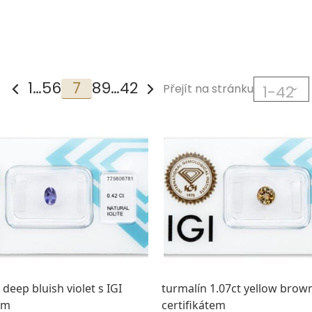
1
…
5
6
7
8
9
…
42
Přejít na stránku
t deep bluish violet s IGI
turmalín 1.07ct yellow brown
em
certifikátem