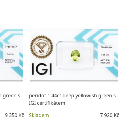
DETAIL
h green s
peridot 1.44ct deep yellowish green s
IGI certifikátem
9 350 Kč
Skladem
7 920 Kč
DETAIL