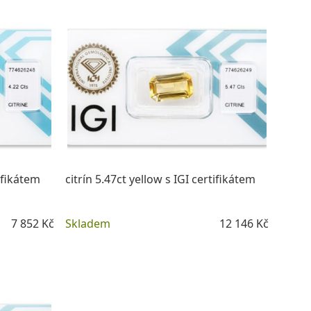
tifikátem
citrín 5.47ct yellow s IGI certifikátem
7 852 Kč
Skladem
12 146 Kč
DETAIL