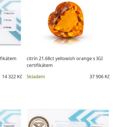
tifikátem
citrín 21.68ct yellowish orange s IGI
certifikátem
14 322 Kč
Skladem
37 906 Kč
DETAIL