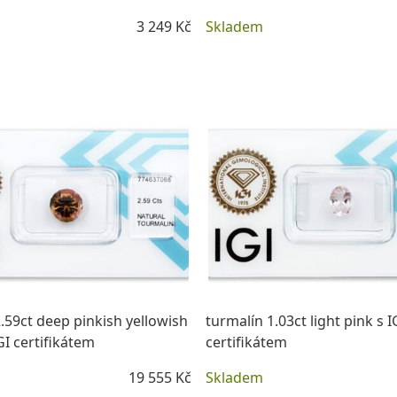
3 249 Kč
Skladem
DETAIL
DETAIL
.59ct deep pinkish yellowish
turmalín 1.03ct light pink s I
I certifikátem
certifikátem
19 555 Kč
Skladem