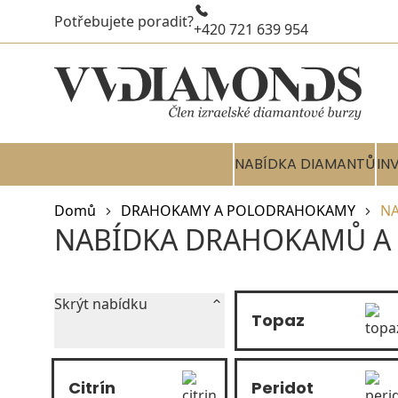
Potřebujete poradit?
+420 721 639 954
NABÍDKA DIAMANTŮ
IN
Domů
DRAHOKAMY A POLODRAHOKAMY
N
NABÍDKA DRAHOKAMŮ A
Skrýt nabídku
Topaz
Citrín
Peridot