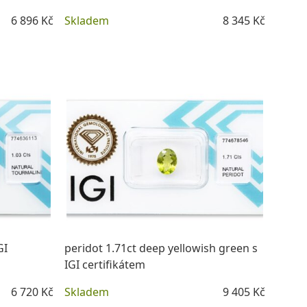
6 896 Kč
Skladem
8 345 Kč
DETAIL
GI
peridot 1.71ct deep yellowish green s
IGI certifikátem
6 720 Kč
Skladem
9 405 Kč