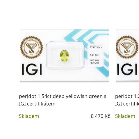
DETAIL
peridot 1.54ct deep yellowish green s
peridot 1.
IGI certifikátem
IGI certif
Skladem
8 470 Kč
Skladem
DETAIL