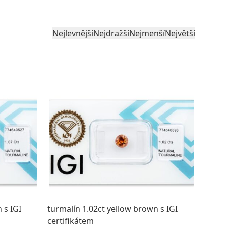
Nejlevnější
Nejdražší
Nejmenší
Největší
 s IGI
turmalín 1.02ct yellow brown s IGI
certifikátem