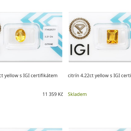
ct yellow s IGI certifikátem
citrín 4.22ct yellow s IGI cer
11 359 Kč
Skladem
DETAIL
DETAIL