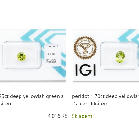
DETAIL
DETAIL
25ct deep yellowish green s
peridot 1.70ct deep yellowis
ikátem
IGI certifikátem
4 016 Kč
Skladem
DETAIL
DETAIL