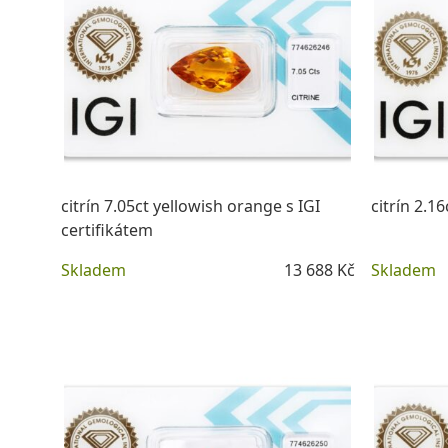
citrín 7.05ct yellowish orange s IGI
citrín 2.16
certifikátem
Skladem
13 688 Kč
Skladem
DETAIL