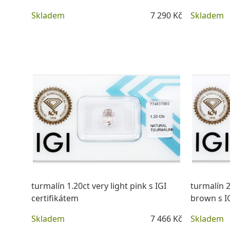
Skladem
7 290 Kč
Skladem
DETAIL
turmalín 1.20ct very light pink s IGI
turmalín 2
certifikátem
brown s IG
Skladem
7 466 Kč
Skladem