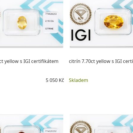
ct yellow s IGI certifikátem
citrín 7.70ct yellow s IGI cer
5 050 Kč
Skladem
DETAIL
DETAIL