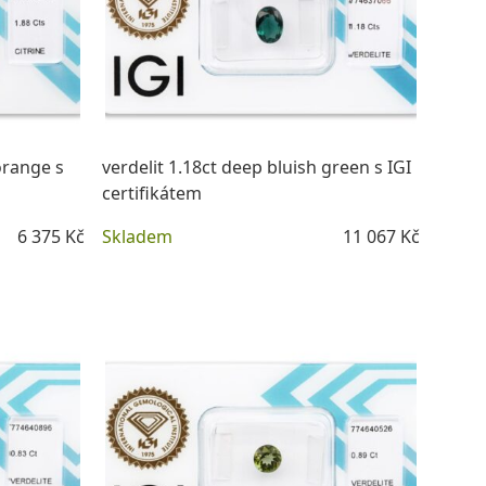
orange s
verdelit 1.18ct deep bluish green s IGI
certifikátem
6 375 Kč
Skladem
11 067 Kč
DETAIL