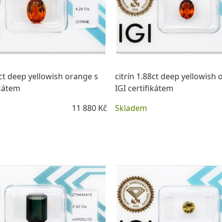
9ct deep yellowish orange s
citrín 1.88ct deep yellowish 
ikátem
IGI certifikátem
11 880 Kč
Skladem
DETAIL
DETAIL