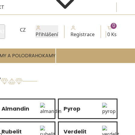
KT
0
CZ
AT
Přihlášení
Registrace
0 Ks
MY A POLODRAHOKAMY
7
Almandin
Pyrop
Rubelit
Verdelit