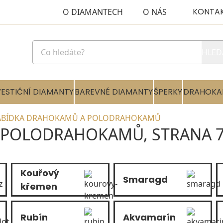
KONTA
O DIAMANTECH
O NÁS
HLED
VESTIČNÍ DIAMANTY
BAREVNÉ DIAMANTY
ŠPERKY
DRAHOKA
ABÍDKA DRAHOKAMŮ A POLODRAHOKAMŮ
 POLODRAHOKAMŮ, STRANA 
Kouřový
Smaragd
křemen
Rubín
Akvamarín