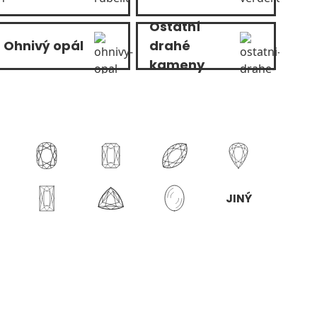
Ostatní
Ohnivý opál
drahé
kameny