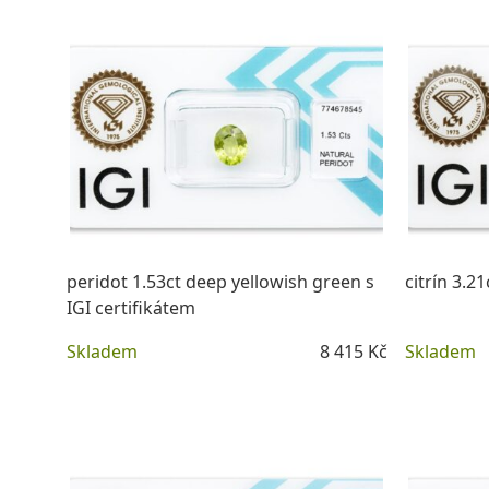
peridot 1.53ct deep yellowish green s
citrín 3.21
IGI certifikátem
Skladem
8 415 Kč
Skladem
DETAIL