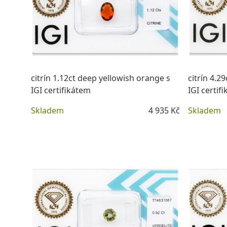
citrín 1.12ct deep yellowish orange s
citrín 4.2
IGI certifikátem
IGI certif
Skladem
4 935 Kč
Skladem
DETAIL