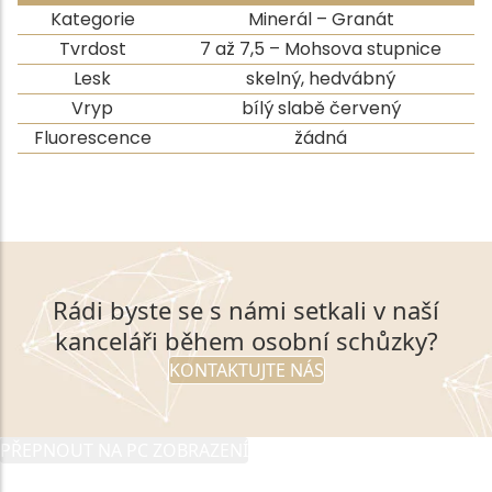
Kategorie
Minerál – Granát
Tvrdost
7 až 7,5 – Mohsova stupnice
Lesk
skelný, hedvábný
Vryp
bílý slabě červený
Fluorescence
žádná
Rádi byste se s námi setkali v naší
kanceláři během osobní schůzky?
KONTAKTUJTE NÁS
PŘEPNOUT NA PC ZOBRAZENÍ