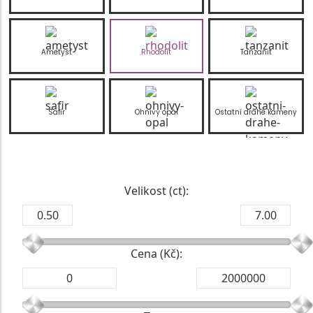
Ametyst
Rhodolit
Tanzanit
Safír
Ohnivý opál
Ostatní drahé kameny
Velikost (ct):
Cena (Kč):