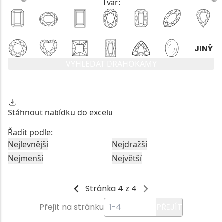
Tvar:
VYHLEDAT DRAHOKAMY
Stáhnout nabídku do excelu
Řadit podle:
Nejlevnější
Nejdražší
Nejmenší
Největší
Stránka 4 z 4
Přejít na stránku
PŘEJÍT