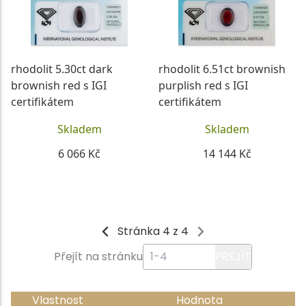
rhodolit 5.30ct dark
rhodolit 6.51ct brownish
brownish red s IGI
purplish red s IGI
certifikátem
certifikátem
Skladem
Skladem
6 066 Kč
14 144 Kč
DETAIL
DETAIL
Stránka 4 z 4
Přejít na stránku
PŘEJÍT
Vlastnost
Hodnota