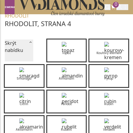
0
Domů
DRAHOKAMY A POLODRAHOKAMY
RHODOLIT
RHODOLIT, STRANA 4
Skrýt
nabídku
Topaz
Kouřový křemen
Smaragd
Almandin
Pyrop
Citrín
Peridot
Rubín
Akvamarín
Rubelit
Verdelit