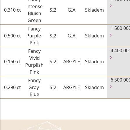
Intense
0.310 ct
SI2
GIA
Skladem
Bluish
Green
1 500 00
Fancy
0.500 ct
Purple-
SI2
GIA
Skladem
Pink
4 400 00
Fancy
Vivid
0.160 ct
SI2
ARGYLE
Skladem
Purplish
Pink
6 500 00
Fancy
0.290 ct
Gray-
SI2
ARGYLE
Skladem
Blue