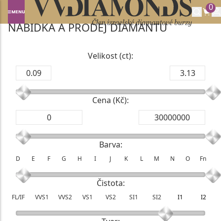
0
Domů
NABÍDKA DIAMANTŮ
NABÍDKA A PRODEJ DIAMANTŮ
Velikost (ct):
Cena (Kč):
Barva:
D
E
F
G
H
I
J
K
L
M
N
O
Fn
Čistota:
FL/IF
VVS1
VVS2
VS1
VS2
SI1
SI2
I1
I2