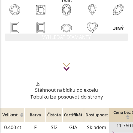
Tvar:
VYHLEDAT DIAMANTY
Stáhnout nabídku do excelu
Tabulku lze posouvat do strany
Cena bez
Velikost
Barva
Čistota
Certifikát
Dostupnost
11 760 
0.400 ct
F
SI2
GIA
Skladem