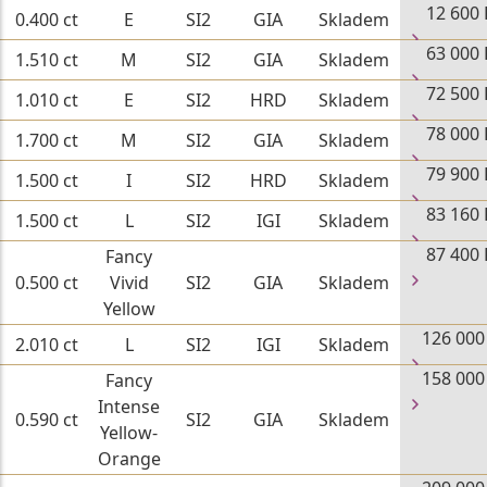
12 600 
0.400 ct
E
SI2
GIA
Skladem
63 000 
1.510 ct
M
SI2
GIA
Skladem
72 500 
1.010 ct
E
SI2
HRD
Skladem
78 000 
1.700 ct
M
SI2
GIA
Skladem
79 900 
1.500 ct
I
SI2
HRD
Skladem
83 160 
1.500 ct
L
SI2
IGI
Skladem
87 400 
Fancy
0.500 ct
Vivid
SI2
GIA
Skladem
Yellow
126 000
2.010 ct
L
SI2
IGI
Skladem
158 000
Fancy
Intense
0.590 ct
SI2
GIA
Skladem
Yellow-
Orange