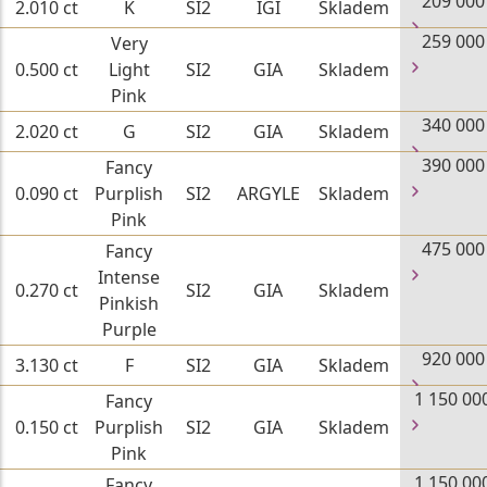
209 000
2.010 ct
K
SI2
IGI
Skladem
259 000
Very
0.500 ct
Light
SI2
GIA
Skladem
Pink
340 000
2.020 ct
G
SI2
GIA
Skladem
390 000
Fancy
0.090 ct
Purplish
SI2
ARGYLE
Skladem
Pink
475 000
Fancy
Intense
0.270 ct
SI2
GIA
Skladem
Pinkish
Purple
920 000
3.130 ct
F
SI2
GIA
Skladem
1 150 00
Fancy
0.150 ct
Purplish
SI2
GIA
Skladem
Pink
1 150 00
Fancy