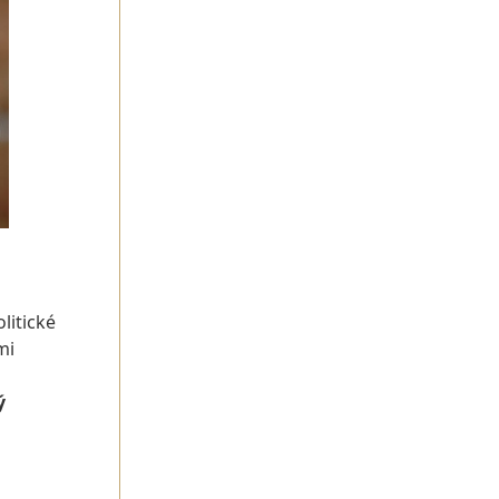
litické
mi
ý