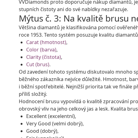
VVDiamonds proto doporučuje nákup diamantů, jeji
stupních čistoty ani do své nabídky nezařazuje.
Mýtus č. 3: Na kvalitě brusu n
Většina diamantů je klasifikována pomocí ověřené
roce 1953. Tento systém posuzuje kvalitu diamantů 
Carat (hmotnost)
,
Color (barva)
,
Clarity (čistota)
,
Cut (brus)
.
Od zavedení tohoto systému diskutovalo mnoho spo
běžného zákazníka nejvíce důležité. Hmotnost, barv
i běžní spotřebitelé. Nejnižší priorita tak ve finále
příliš složitý.
Hodnocení brusu vypovídá o kvalitě zpracování prop
obrovský vliv na jeho celkový jas a lesk. Kvalita bru
Excellent (excelentní),
Very Good (velmi dobrý),
Good (dobrý),