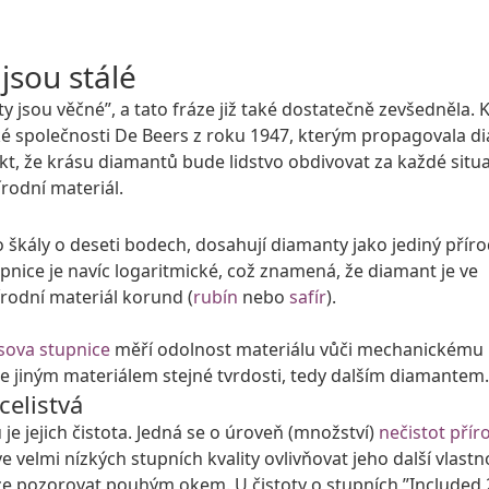
jsou stálé
 jsou věčné”, a tato fráze již také dostatečně zevšedněla. 
ké společnosti De Beers z roku 1947, kterým propagovala 
kt, že krásu diamantů bude lidstvo obdivovat za každé situa
írodní materiál.
 škály o deseti bodech, dosahují diamanty jako jediný příro
pnice je navíc logaritmické, což znamená, že diamant je ve
írodní materiál korund (
rubín
nebo
safír
).
ova stupnice
měří odolnost materiálu vůči mechanickému
jiným materiálem stejné tvrdosti, tedy dalším diamantem.
celistvá
 je jejich čistota. Jedná se o úroveň (množství)
nečistot přír
velmi nízkých stupních kvality ovlivňovat jeho další vlastno
ze pozorovat pouhým okem. U čistoty o stupních ”Included 