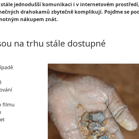
stále jednodušší komunikaci i v internetovém prostředí,
jimečných drahokamů zbytečně komplikují. Pojďme se pod
 samotným nákupem znát.
sou na trhu stále dostupné
řípadě
é
ování
o
 filmu
m
let