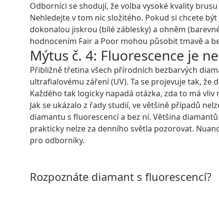
Odborníci se shodují, že volba vysoké kvality br
Nehledejte v tom nic složitého. Pokud si chcete být 
dokonalou jiskrou (bílé záblesky) a ohněm (barevné
hodnocením Fair a Poor mohou působit tmavě a bez 
Mýtus č. 4: Fluorescence je n
Přibližně třetina všech přírodních bezbarvých dia
ultrafialovému záření (UV). Ta se projevuje tak, že
Každého tak logicky napadá otázka, zda to má vliv 
Jak se ukázalo z řady studií, ve většině případů ne
diamantu s fluorescencí a bez ní. Většina diamantů 
prakticky nelze za denního světla pozorovat. Nuance
pro odborníky.
Rozpoznáte diamant s fluorescencí?