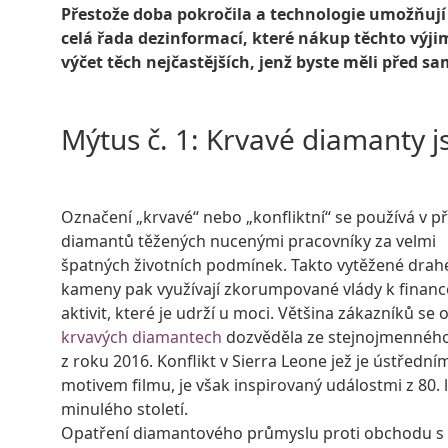
Přestože doba pokročila a technologie umožňují 
celá řada dezinformací, které nákup těchto vý
výčet těch nejčastějších, jenž byste měli před
Mýtus č. 1: Krvavé diamanty j
Označení „krvavé“ nebo „konfliktní“ se používá v p
diamantů těžených nucenými pracovníky za velmi
špatných životních podmínek. Takto vytěžené drah
kameny pak využívají zkorumpované vlády k financ
aktivit, které je udrží u moci. Většina zákazníků se 
krvavých diamantech
dozvěděla ze stejnojmenného
z roku 2016. Konflikt v Sierra Leone jež je ústřední
motivem filmu, je však inspirovaný událostmi z 80. 
minulého století.
Opatření diamantového průmyslu proti obchodu s