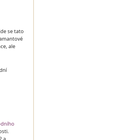
Kde se tato
diamantové
ce, ale
dní
odního
sti.
2 a