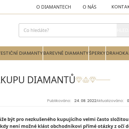
KONTA
O DIAMANTECH
O NÁS
HLED
VESTIČNÍ DIAMANTY
BAREVNÉ DIAMANTY
ŠPERKY
DRAHOKA
NÁKUPU DIAMANTŮ
Publikováno:
24. 08. 2022
Aktualizováno:
0
 být pro nezkušeného kupujícího velmi často složitou
 kdy není možné klást obchodníkovi přímé otázky z očí do