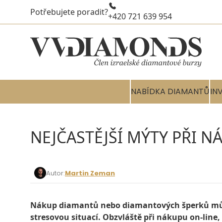
Potřebujete poradit?
+420 721 639 954
NABÍDKA DIAMANTŮ
IN
NEJČASTĚJŠÍ MÝTY PŘI 
Autor:
Martin Zeman
Nákup diamantů nebo diamantových šperků může
stresovou situací. Obzvláště při nákupu on-line,