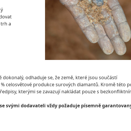
ký
edovat
trh a
 dokonalý, odhaduje se, že země, které jsou součástí
8 % celosvětové produkce surových diamantů. Kromě této po
ředpisy, kterými se zavazují nakládat pouze s bezkonfliktní
 se svými dodavateli vždy požaduje písemně garantovan
DO NAŠÍ NABÍDKY DIAMANTŮ