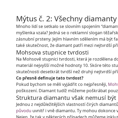
Mýtus č. 2: Všechny diamanty 
Mnoho lidí se setkalo se slovním spojením “diamanty
myšlenka vzala? Jedná se o reklamní slogan těžařs
zásnubní prsteny. Jejím hlavním sdělením má být fa
také skutečnost, že diamant patří mezi nejtvrdší př
Mohsova stupnice tvrdosti
Na Mohsově stupnici tvrdosti, která je rozdělena do
materiál nejvyšší možné hodnoty 10. Skóre této stu
skutečnosti desetkrát tvrdší než druhý nejtvrdší př
Co přesně definuje tato tvrdost?
Pokud bychom se měli vyjádřit co nejpřesněji,
Mohs
poškození. Diamant tudíž můžeme poškrábat pouze 
Struktura diamantu však nemusí být 
Jednou z nejdůležitějších vlastností čirých diamantů
původu
uvnitř i vně diamantu. Ty mohou dokonce ve 
Nejen, že tak v některých případech můžeme inklu