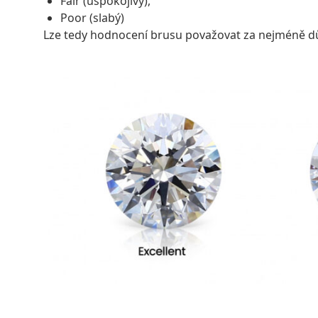
Fair (uspokojivý),
Poor (slabý)
Lze tedy hodnocení brusu považovat za nejméně dů