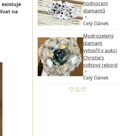
hodnocení
 existuje
diamantů
ívat na
Celý článek
Modrozelený
diamant
vytvořil v aukci
Christie’s
světový rekord
Celý článek