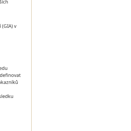
ších
 (GIA) v
ledu
 definovat
zákazníků
ůsledku