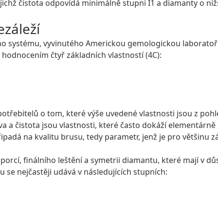
chž čistota odpovídá minimálně stupni I1 a diamanty o niž
ezáleží
ho systému, vyvinutého Americkou gemologickou laboratoří
hodnocením čtyř základních vlastností (4C):
třebitelů o tom, které výše uvedené vlastnosti jsou z poh
a a čistota jsou vlastnosti, které často dokáží elementárně
 připadá na kvalitu brusu, tedy parametr, jenž je pro většinu 
orcí, finálního leštění a symetrii diamantu, které mají v d
su se nejčastěji udává v následujících stupních: