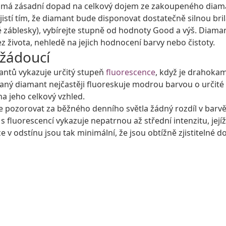
usu má zásadní dopad na celkový dojem ze zakoupeného diam
jistí tím, že diamant bude disponovat dostatečně silnou brila
 záblesky), vybírejte stupně od hodnoty Good a výš. Diama
života, nehledě na jejich hodnocení barvy nebo čistoty.
ežádoucí
mantů vykazuje určitý stupeň
fluorescence
, když je drahoka
 daný diamant nejčastěji fluoreskuje modrou barvou o určité 
na jeho celkový vzhled.
lze pozorovat za běžného denního světla žádný rozdíl v barv
s fluorescencí vykazuje nepatrnou až střední intenzitu, její
 v odstínu jsou tak minimální, že jsou obtížně zjistitelné d