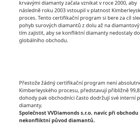
krvavými diamanty začala vznikat v roce 2000, aby
následně roku 2003 vstoupil v platnost Kimberleys
proces. Tento certifikační program si bere za cíl sl
pohyb surových diamantů z dolu až na diamantový 
tím zajistit, aby se konfliktní diamanty nedostaly do
globálního obchodu.
Přestože žádný certifikační program není absolutně
Kimberleyského procesu, představují přibližně 99,
dohody pak obchodníci často dodržují své interní p
diamanty.
Společnost VVDiamonds s.r.o. navíc při obchodu
nekonfliktní původ diamantů.
VSTOUPIT 