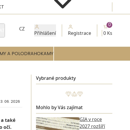
KT
0
CZ
AT
Přihlášení
Registrace
0 Ks
MY A POLODRAHOKAMY
Vybrané produkty
3. 06. 2026
Mohlo by Vás zajímat
GIA v roce
 a také
2027 rozšíří
 očí.