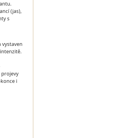
antu.
ncí (jas),
nty s
m vystaven
intenzitě.
ě
ž projevy
okonce i