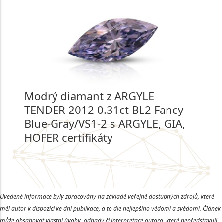
Modrý diamant z ARGYLE
TENDER 2012 0.31ct BL2 Fancy
Blue-Gray/VS1-2 s ARGYLE, GIA,
HOFER certifikáty
DETAIL DIAMANTU
Uvedené informace byly zpracovány na základě veřejně dostupných zdrojů, které
měl autor k dispozici ke dni publikace, a to dle nejlepšího vědomí a svědomí. Článek
může obsahovat vlastní úvahy, odhady či interpretace autora, které nepředstavují