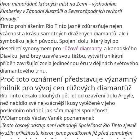
dvou mimořádně krásných míst na Zemi – východního
Kimberley v Západní Austrálii a Severozápadních teritorií
Kanady.“
Tímto prohlášením Rio Tinto jasně zdůrazňuje nejen
vzácnost a krásu samotných dražených diamantů, ale i
symboliku jejich původu. Spojení dolu, který byl po
desetiletí synonymem pro
růžové diamanty
, a kanadského
Diaviku, jenž brzy uzavře svou těžbu, vytváří unikátní
příběh završující zcela jedinečnou éru v dějinách světového
diamantového trhu.
Proč toto oznámení představuje významný
milník pro vývoj cen růžových diamantů?
Rio Tinto čekalo dlouhých pět let od uzavření dolu Argyle,
než nabídlo své nejvzácnější kusy vytěžené v jeho
posledním období. Jak sám majitel společnosti
VVDiamonds Václav Vaněk poznamenal:
„Tento časový odstup není náhodný! Společnost Rio Tinto zjevně
využila příležitosti, kterou jsme predikovali již před samotným