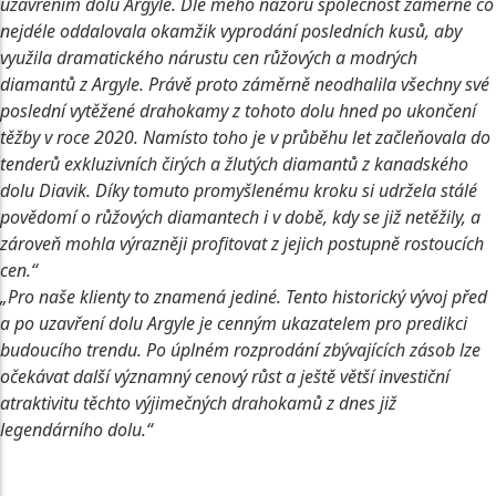
uzavřením dolu Argyle. Dle mého názoru společnost záměrně co
nejdéle oddalovala okamžik vyprodání posledních kusů, aby
využila dramatického nárustu cen růžových a modrých
diamantů z Argyle. Právě proto záměrně neodhalila všechny své
poslední vytěžené drahokamy z tohoto dolu hned po ukončení
těžby v roce 2020. Namísto toho je v průběhu let začleňovala do
tenderů exkluzivních čirých a žlutých diamantů z kanadského
dolu Diavik. Díky tomuto promyšlenému kroku si udržela stálé
povědomí o růžových diamantech i v době, kdy se již netěžily, a
zároveň mohla výrazněji profitovat z jejich postupně rostoucích
cen.“
„Pro naše klienty to znamená jediné. Tento historický vývoj před
a po uzavření dolu Argyle je cenným ukazatelem pro predikci
budoucího trendu. Po úplném rozprodání zbývajících zásob lze
očekávat další významný cenový růst a ještě větší investiční
atraktivitu těchto výjimečných drahokamů z dnes již
legendárního dolu.“