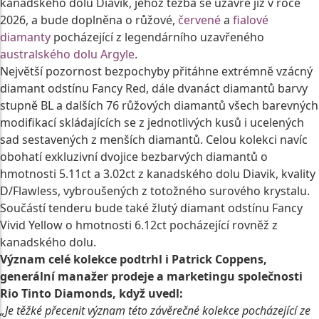
kanadského dolu Diavik, jehož těžba se uzavře již v roce
2026, a bude doplněna o růžové,
červené
a
fialové
diamanty
pocházející z legendárního uzavřeného
australského dolu Argyle
.
Největší pozornost bezpochyby přitáhne extrémně vzácný
diamant odstínu Fancy Red, dále dvanáct diamantů barvy
stupně BL a dalších 76 růžových diamantů všech barevných
modifikací skládajících se z jednotlivých kusů i ucelených
sad sestavených z menších diamantů. Celou kolekci navíc
obohatí exkluzivní dvojice bezbarvých diamantů o
hmotnosti 5.11ct a 3.02ct z kanadského dolu Diavik, kvality
D/Flawless, vybroušených z totožného surového krystalu.
Součástí tenderu bude také žlutý diamant odstínu Fancy
Vivid Yellow o hmotnosti 6.12ct pocházející rovněž z
kanadského dolu.
Význam celé kolekce podtrhl i Patrick Coppens,
generální manažer prodeje a marketingu společnosti
Rio Tinto Diamonds, když uvedl:
„Je těžké přecenit význam této závěrečné kolekce pocházející ze