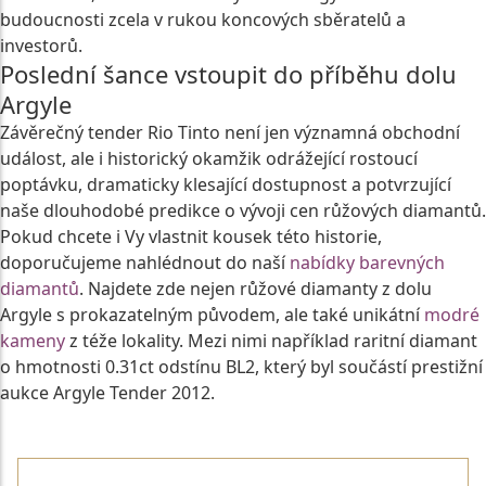
budoucnosti zcela v rukou koncových sběratelů a
investorů.
Poslední šance vstoupit do příběhu dolu
Argyle
Závěrečný tender Rio Tinto není jen významná obchodní
událost, ale i historický okamžik odrážející rostoucí
poptávku, dramaticky klesající dostupnost a potvrzující
naše dlouhodobé predikce o vývoji cen růžových diamantů.
Pokud chcete i Vy vlastnit kousek této historie,
doporučujeme nahlédnout do naší
nabídky barevných
diamantů
. Najdete zde nejen růžové diamanty z dolu
Argyle s prokazatelným původem, ale také unikátní
modré
kameny
z téže lokality. Mezi nimi například raritní diamant
o hmotnosti 0.31ct odstínu BL2, který byl součástí prestižní
aukce Argyle Tender 2012.