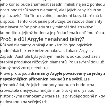
jeho konec bude znamenat zásadní milník nejen z pohledu
dostupnosti růžových diamantů, ale i jejich ceny. Kruh se
nyní uzavírá. Rio Tinto uvolňuje poslední kusy, které má k
dispozici. Tento krok jasně potvrzuje, že růžové diamanty
se z investičního pohledu staly mimořádně atraktivní
komoditou, jejichž hodnota je předurčena k dalšímu růstu.
Proč je důl Argyle nenahraditelný?
Růžové diamanty vznikají v unikátních geologických
podmínkách, které nelze zopakovat. Lokace Argyle v
Západní Austrálii byla jediným místem, odkud pocházela
stabilní produkce růžových diamantů. Po uzavření dolu už
žádný nový zdroj neexistuje.
Právě proto jsou
diamanty Argyle považovány za jedny z
nejvzácnějších přírodních pokladů na světě
. Lze
předpokládat, že jejich hodnoty budou do budoucna
srovnatelé s nejvýznamnějšími uměleckými díly nebo
historickými drahokamy, které se již pravděpodobně nikdy
nedostanou na veřejný trh.