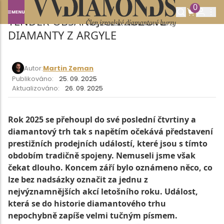
RIO TINTO PŘEDSTAVUJE POSLEDNÍ
0
TENDER OBSAHUJÍCÍ I RŮŽOVÉ
DIAMANTY Z ARGYLE
Autor:
Martin Zeman
Publikováno:
25. 09. 2025
Aktualizováno:
26. 09. 2025
Rok 2025 se přehoupl do své poslední čtvrtiny a
diamantový trh tak s napětím očekává představení
prestižních prodejních událostí, které jsou s tímto
obdobím tradičně spojeny. Nemuseli jsme však
čekat dlouho. Koncem září bylo oznámeno něco, co
lze bez nadsázky označit za jednu z
nejvýznamnějších akcí letošního roku. Událost,
která se do historie diamantového trhu
nepochybně zapíše velmi tučným písmem.