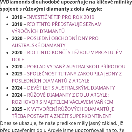
VVDiamonds dlouhodobě upozorňuje na klíčové milníky
spojené s růžovými diamanty z dolu Argyle:
2019
–
INVESTIČNÍ TIP PRO ROK 2019
2019
–
RIO TINTO PŘEDSTAVUJE SEZNAM
VÝROČNÍCH DIAMANTŮ
2020
–
POSLEDNÍ OBCHODNÍ DNY PRO
AUSTRALSKÉ DIAMANTY
2020
–
RIO TINTO KONČÍ S TĚŽBOU V PROSLULÉM
DOLE
2020
–
POKLAD VYDANÝ AUSTRALSKOU PŘÍRODOU
2023
–
SPOLEČNOST TIFFANY ZAKOUPILA JEDNY Z
POSLEDNÍCH DIAMANTŮ Z ARGYLE
2024
–
DEVĚT LET S AUSTRALSKÝMI DIAMANTY
2024
–
RŮŽOVÉ DIAMANTY Z DOLU ARGYLE:
ROZHOVOR S MAJITELEM VÁCLAVEM VAŇKEM
2025
–
K VYTVOŘENÍ RŮŽOVÝCH DIAMANTŮ JE
TŘEBA POSTAVIT A ZNIČIT SUPERKONTINENT
Dnes se ukazuje, že naše predikce měly jasný základ. Již
před uzavřením dolu Argyle jsme upozorňovali na to, že