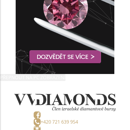
PŘEPNOUT NA PC ZOBRAZENÍ
+420 721 639 954