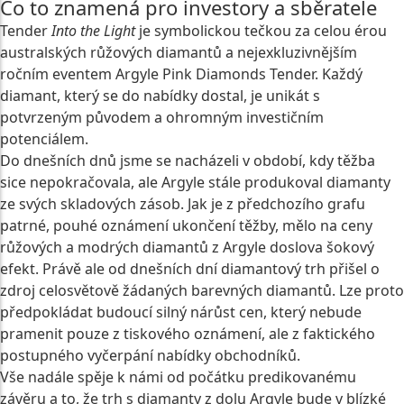
Co to znamená pro investory a sběratele
Tender
Into the Light
je symbolickou tečkou za celou érou
australských růžových diamantů a nejexkluzivnějším
ročním eventem Argyle Pink Diamonds Tender. Každý
diamant, který se do nabídky dostal, je unikát s
potvrzeným původem a ohromným investičním
potenciálem.
Do dnešních dnů jsme se nacházeli v období, kdy těžba
sice nepokračovala, ale Argyle stále produkoval diamanty
ze svých skladových zásob. Jak je z předchozího grafu
patrné, pouhé oznámení ukončení těžby, mělo na ceny
růžových a modrých diamantů z Argyle doslova šokový
efekt. Právě ale od dnešních dní diamantový trh přišel o
zdroj celosvětově žádaných barevných diamantů. Lze proto
předpokládat budoucí silný nárůst cen, který nebude
pramenit pouze z tiskového oznámení, ale z faktického
postupného vyčerpání nabídky obchodníků.
Vše nadále spěje k námi od počátku predikovanému
závěru a to, že trh s diamanty z dolu Argyle bude v blízké