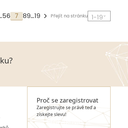
…
5
6
7
8
9
…
19
Přejít na stránku
zku?
Proč se zaregistrovat
Zaregistrujte se právě teď a
získejte slevu!
e
REGISTROVAT SE
erků