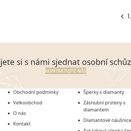
1
jete si s námi sjednat osobní schů
KONTAKTUJTE NÁS
Obchodní podmínky
Šperky s diamanty
Velkoobchod
Zásnubní prsteny s
diamantem
O nás
Diamantové náušnic
Kontakt
Zakázková výroba šp