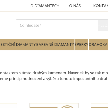
KONTA
O DIAMANTECH
O NÁS
HLED
VESTIČNÍ DIAMANTY
BAREVNÉ DIAMANTY
ŠPERKY
DRAHOKA
 kontaktem s tímto drahým kamenem. Navenek by se tak mohlo
eme princip hodnocení a výběru tohoto impozantního draho