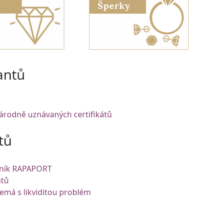
antů
árodně uznávaných certifikátů
tů
eník RAPAPORT
ntů
má s likviditou problém