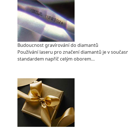
Budoucnost gravírování do diamantů
Používání laseru pro značení diamantů je v souča
standardem napříč celým oborem…
CELÝ ČLÁNEK