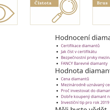
Hodnocení diam
Certifikace diamantů
Jak číst v certifikátu
Bezpečnostní prvky mezin
FANCY Barevné diamanty
Hodnota diaman
Cena diamantů
Mezinárodně uznávaný c
Proč investovat do diama
Dobře koupený diamant ne
Investiční tip pro rok 2019
Měli byste vědět