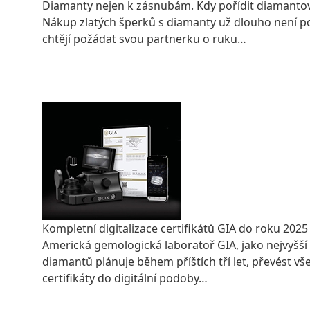
Diamanty nejen k zásnubám. Kdy pořídit diamanto
Nákup zlatých šperků s diamanty už dlouho není p
chtějí požádat svou partnerku o ruku…
CELÝ ČLÁNEK
Kompletní digitalizace certifikátů GIA do roku 2025
Americká gemologická laboratoř GIA, jako nejvyšší
diamantů plánuje během příštích tří let, převést v
certifikáty do digitální podoby…
CELÝ ČLÁNEK