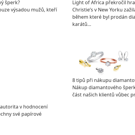
vý šperk?
Light of Africa překročil hr
ouze výsadou mužů, kteří
Christie’s v New Yorku zaž
během které byl prodán di
karátů…
CELÝ ČLÁNEK
8 tipů při nákupu diamant
Nákup diamantového šperku
část našich klientů vůbec 
CELÝ ČLÁNEK
 autorita v hodnocení
šechny své papírové