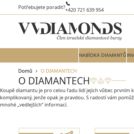
Potřebujete poradit?
+420 721 639 954
NABÍDKA DIAMANTŮ
IN
Domů
O DIAMANTECH
O DIAMANTECH
Koupě diamantu je pro celou řadu lidí jejich vůbec prvním
komplikovaný, jenže opak je pravdou. S radostí vám pomůž
mnohé „vedlejších“ informací.