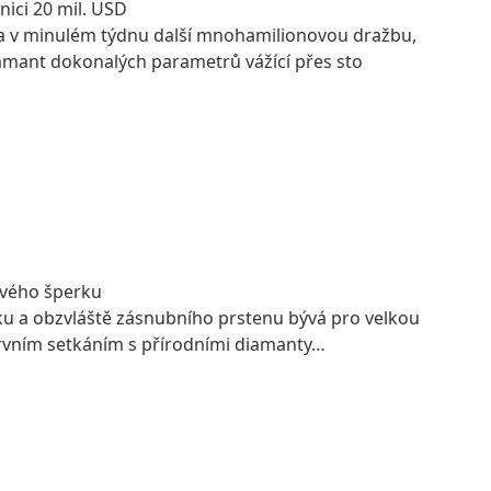
anici 20 mil. USD
ila v minulém týdnu další mnohamilionovou dražbu,
amant dokonalých parametrů vážící přes sto
ového šperku
 a obzvláště zásnubního prstenu bývá pro velkou
prvním setkáním s přírodními diamanty…