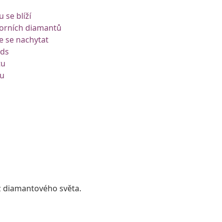
 se blíží
orních diamantů
e se nachytat
nds
tu
ku
 z diamantového světa.