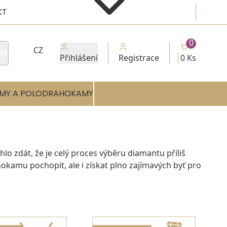
KT
0
CZ
AT
Přihlášení
Registrace
0 Ks
MY A POLODRAHOKAMY
 zdát, že je celý proces výběru diamantu příliš
kamu pochopit, ale i získat plno zajímavých byť pro